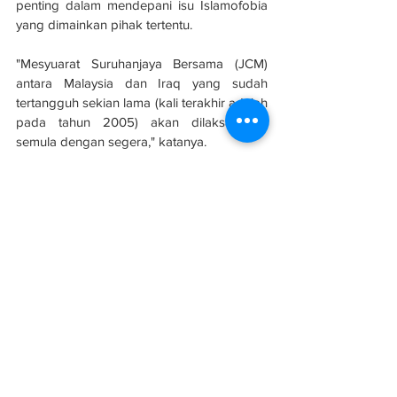
penting dalam mendepani isu Islamofobia 
yang dimainkan pihak tertentu. 
"Mesyuarat Suruhanjaya Bersama (JCM) 
antara Malaysia dan Iraq yang sudah 
tertangguh sekian lama (kali terakhir adalah 
pada tahun 2005) akan dilaksanakan 
semula dengan segera," katanya.
Sumber: 
Berita Harian
Malaysia sertai projek pembangunan 
semula Iraq
Luar Negara
Infrastruktur