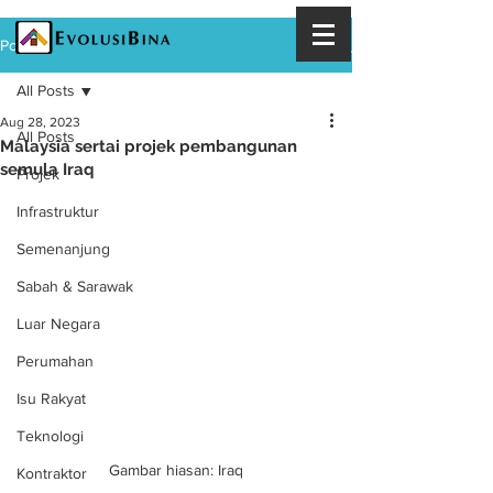
Post
All Posts
Aug 28, 2023
All Posts
Malaysia sertai projek pembangunan
semula Iraq
Projek
Infrastruktur
Semenanjung
Sabah & Sarawak
Luar Negara
Perumahan
Isu Rakyat
Teknologi
Gambar hiasan: Iraq
Kontraktor