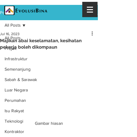
Post
All Posts
Jul 16, 2023
All Posts
Majikan abai keselamatan, kesihatan
pekerja boleh dikompaun
Projek
Infrastruktur
Semenanjung
Sabah & Sarawak
Luar Negara
Perumahan
Isu Rakyat
Teknologi
Gambar hiasan
Kontraktor