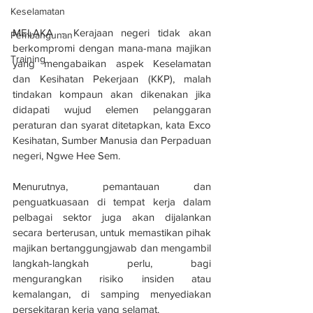
Keselamatan
MELAKA - Kerajaan negeri tidak akan 
Pembangunan
berkompromi dengan mana-mana majikan 
Training
yang mengabaikan aspek Keselamatan 
dan Kesihatan Pekerjaan (KKP), malah 
tindakan kompaun akan dikenakan jika 
didapati wujud elemen pelanggaran 
peraturan dan syarat ditetapkan, kata Exco 
Kesihatan, Sumber Manusia dan Perpaduan 
negeri, Ngwe Hee Sem.
Menurutnya, pemantauan dan 
penguatkuasaan di tempat kerja dalam 
pelbagai sektor juga akan dijalankan 
secara berterusan, untuk memastikan pihak 
majikan bertanggungjawab dan mengambil 
langkah-langkah perlu, bagi 
mengurangkan risiko insiden atau 
kemalangan, di samping menyediakan 
persekitaran kerja yang selamat.