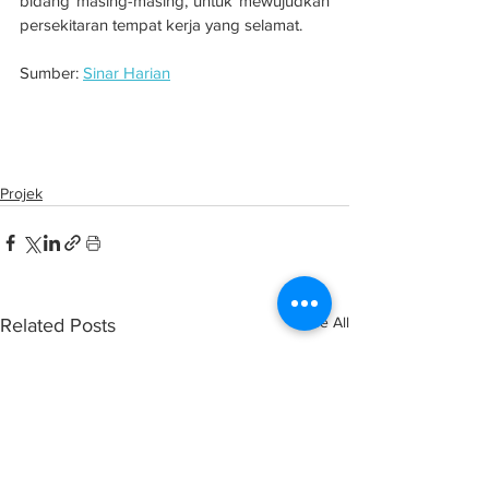
bidang masing-masing, untuk mewujudkan 
persekitaran tempat kerja yang selamat.
Sumber: 
Sinar Harian
Majikan abai keselamatan, kesihatan 
pekerja boleh dikompaun
Projek
See All
Related Posts