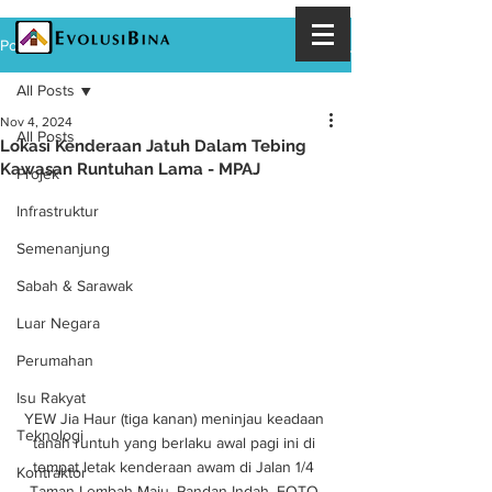
Post
All Posts
Nov 4, 2024
All Posts
Lokasi Kenderaan Jatuh Dalam Tebing
Kawasan Runtuhan Lama - MPAJ
Projek
Infrastruktur
Semenanjung
Sabah & Sarawak
Luar Negara
Perumahan
Isu Rakyat
YEW Jia Haur (tiga kanan) meninjau keadaan 
Teknologi
tanah runtuh yang berlaku awal pagi ini di 
tempat letak kenderaan awam di Jalan 1/4 
Kontraktor
Taman Lembah Maju, Pandan Indah. FOTO 