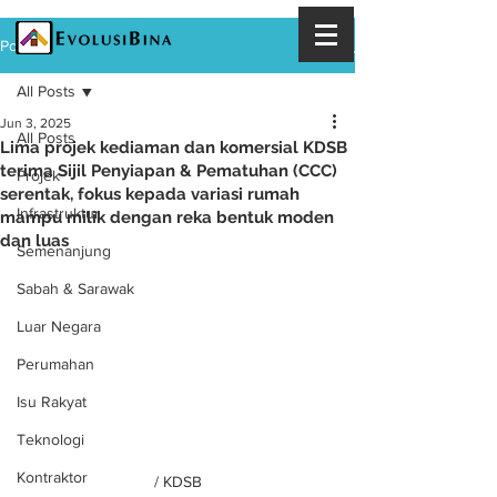
Post
All Posts
Jun 3, 2025
All Posts
Lima projek kediaman dan komersial KDSB
terima Sijil Penyiapan & Pematuhan (CCC)
Projek
serentak, fokus kepada variasi rumah
Infrastruktur
mampu milik dengan reka bentuk moden
dan luas
Semenanjung
Sabah & Sarawak
Luar Negara
Perumahan
Isu Rakyat
Teknologi
Kontraktor
/ KDSB