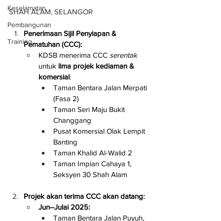
Keselamatan
SHAH ALAM, SELANGOR
Pembangunan
Penerimaan Sijil Penyiapan & 
Training
Pematuhan (CCC):
KDSB menerima CCC 
serentak
untuk 
lima projek kediaman & 
komersial
:
Taman Bentara Jalan Merpati 
(Fasa 2)
Taman Seri Maju Bukit 
Changgang
Pusat Komersial Olak Lempit 
Banting
Taman Khalid Al-Walid 2
Taman Impian Cahaya 1, 
Seksyen 30 Shah Alam
Projek akan terima CCC akan datang:
Jun–Julai 2025:
Taman Bentara Jalan Puyuh, 