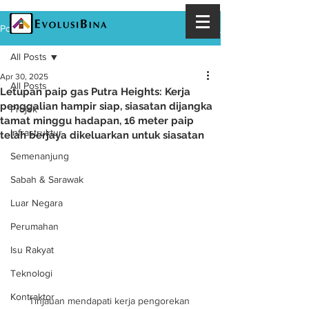
Post
All Posts
Apr 30, 2025
All Posts
Letupan paip gas Putra Heights: Kerja
penggalian hampir siap, siasatan dijangka
Projek
tamat minggu hadapan, 16 meter paip
Infrastruktur
telah berjaya dikeluarkan untuk siasatan
Semenanjung
Sabah & Sarawak
Luar Negara
Perumahan
Isu Rakyat
Teknologi
Kontraktor
Tinjauan mendapati kerja pengorekan 