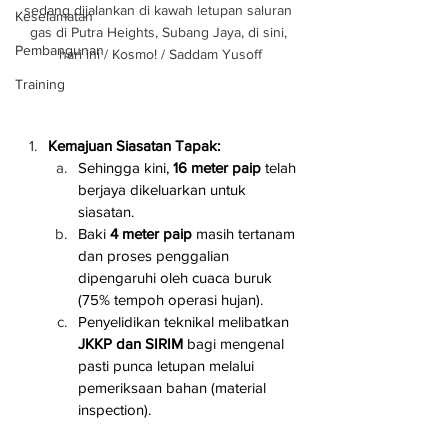
sedang dijalankan di kawah letupan saluran 
Keselamatan
gas di Putra Heights, Subang Jaya, di sini, 
Pembangunan
hari ini / Kosmo! / Saddam Yusoff
Training
Kemajuan Siasatan Tapak:
Sehingga kini, 
16 meter paip
 telah 
berjaya dikeluarkan untuk 
siasatan.
Baki 
4 meter paip
 masih tertanam 
dan proses penggalian 
dipengaruhi oleh cuaca buruk 
(75% tempoh operasi hujan).
Penyelidikan teknikal melibatkan 
JKKP dan SIRIM
 bagi mengenal 
pasti punca letupan melalui 
pemeriksaan bahan (material 
inspection).