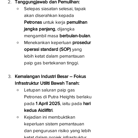
Tanggungjawab dan Pemulihan:
Selepas siasatan selesai, tapak 
akan diserahkan kepada 
Petronas
 untuk kerja 
pemulihan 
jangka panjang
, dijangka 
mengambil masa 
berbulan-bulan
.
Menekankan keperluan 
prosedur 
operasi standard (SOP)
 yang 
lebih ketat dalam pemantauan 
paip gas bertekanan tinggi.
Kemalangan Industri Besar – Fokus 
Infrastruktur Utiliti Bawah Tanah:
Letupan saluran paip gas 
Petronas di Putra Heights berlaku 
pada 
1 April 2025
, iaitu pada 
hari 
kedua Aidilfitri
.
Kejadian ini membuktikan 
keperluan sistem pemantauan 
dan pengurusan risiko yang lebih 
ketat dalam projek infrastruktur 