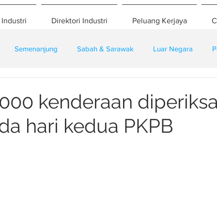
 Industri
Direktori Industri
Peluang Kerjaya
C
Semenanjung
Sabah & Sarawak
Luar Negara
P
eselamatan
Pembangunan
Training
,000 kenderaan diperiksa
da hari kedua PKPB