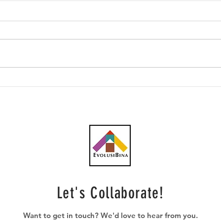
Lebih 60 kontena
Gamu
komponen Projek Kereta
hype
Kabel Bukit Bendera tiba
Port
dari Austria
Let's Collaborate!
Want to get in touch? We'd love to hear from you.