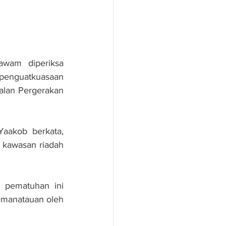
wam  diperiksa 
enguatkuasaan 
alan Pergerakan 
Yaakob berkata, 
kawasan riadah 
 pematuhan ini 
emanatauan oleh 