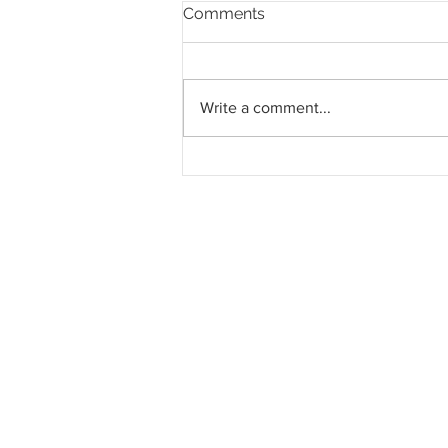
Comments
Write a comment...
LRT Pulau Pinang: Kontrak
System Turnkey RM3.028
bilion kepada MRCB - Theta
Edge JV bergerak mengikut
jadual