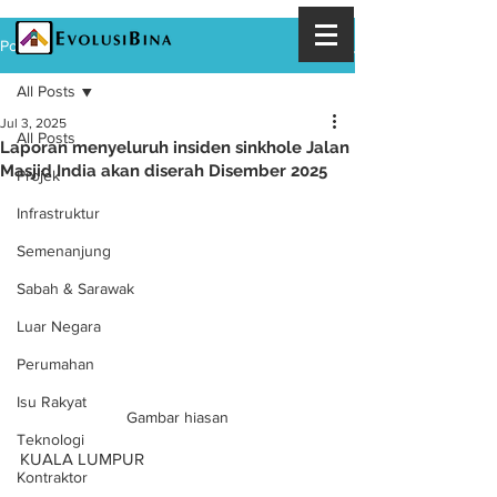
Post
All Posts
Jul 3, 2025
All Posts
Laporan menyeluruh insiden sinkhole Jalan
Masjid India akan diserah Disember 2025
Projek
Infrastruktur
Semenanjung
Sabah & Sarawak
Luar Negara
Perumahan
Isu Rakyat
Gambar hiasan
Teknologi
KUALA LUMPUR
Kontraktor