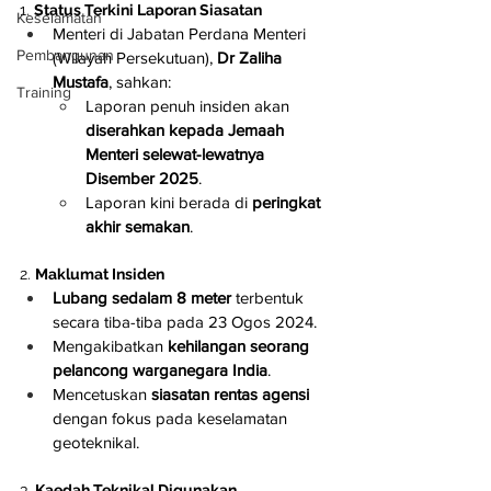
1. 
Status Terkini Laporan Siasatan
Keselamatan
Menteri di Jabatan Perdana Menteri 
Pembangunan
(Wilayah Persekutuan), 
Dr Zaliha 
Mustafa
, sahkan:
Training
Laporan penuh insiden akan 
diserahkan kepada Jemaah 
Menteri selewat-lewatnya 
Disember 2025
.
Laporan kini berada di 
peringkat 
akhir semakan
.
2. 
Maklumat Insiden
Lubang sedalam 8 meter
 terbentuk 
secara tiba-tiba pada 23 Ogos 2024.
Mengakibatkan 
kehilangan seorang 
pelancong warganegara India
.
Mencetuskan 
siasatan rentas agensi
dengan fokus pada keselamatan 
geoteknikal.
3. 
Kaedah Teknikal Digunakan