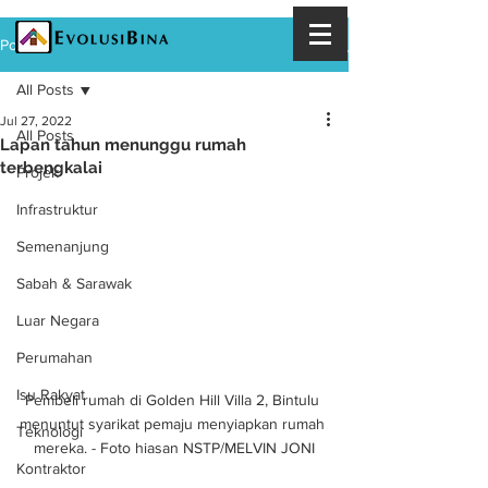
Post
All Posts
Jul 27, 2022
All Posts
Lapan tahun menunggu rumah
terbengkalai
Projek
Infrastruktur
Semenanjung
Sabah & Sarawak
Luar Negara
Perumahan
Isu Rakyat
Pembeli rumah di Golden Hill Villa 2, Bintulu 
menuntut syarikat pemaju menyiapkan rumah 
Teknologi
mereka. - Foto hiasan NSTP/MELVIN JONI
Kontraktor