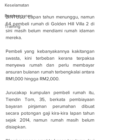
Keselamatan
Pembangunan
BINTULU: Lapan tahun menunggu, namun 
64 pembeli rumah di Golden Hill Villa 2 di 
Training
sini masih belum mendiami rumah idaman 
mereka.
Pembeli yang kebanyakannya kakitangan 
swasta, kini terbeban kerana terpaksa 
menyewa rumah dan perlu membayar 
ansuran bulanan rumah terbengkalai antara 
RM1,000 hingga RM2,000.
Jurucakap kumpulan pembeli rumah itu, 
Tiendin Tom, 35, berkata pembiayaan 
bayaran pinjaman perumahan dibuat 
secara potongan gaji kira-kira lapan tahun 
sejak 2014, namun rumah masih belum 
disiapkan.