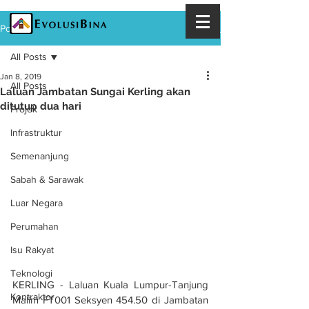
Post
All Posts
Jan 8, 2019
All Posts
Laluan Jambatan Sungai Kerling akan
ditutup dua hari
Projek
Infrastruktur
Semenanjung
Sabah & Sarawak
Luar Negara
Perumahan
Isu Rakyat
Teknologi
KERLING - Laluan Kuala Lumpur-Tanjung 
Kontraktor
Malim FT001 Seksyen 454.50 di Jambatan 