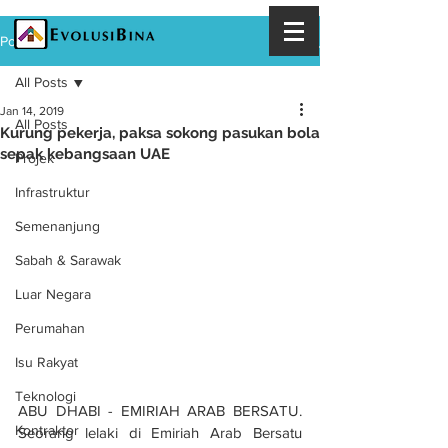
Post
All Posts
Jan 14, 2019
All Posts
Kurung pekerja, paksa sokong pasukan bola
sepak kebangsaan UAE
Projek
Infrastruktur
Semenanjung
Sabah & Sarawak
Luar Negara
Perumahan
Isu Rakyat
Teknologi
ABU DHABI - EMIRIAH ARAB BERSATU. 
Kontraktor
Seorang lelaki di Emiriah Arab Bersatu 