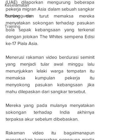
(UAE) dilaporkan mengurung beberapa 
Keselamatan
pekerja migran Asia dalam sebuah sangkar 
burung dan turut memaksa mereka 
Pembangunan
menyatakan sokongan terhadap pasukan 
Training
bola sepak kebangsaan yang terkenal 
dengan jolokan The Whites sempena Edisi 
ke-17 Piala Asia.
Menerusi rakaman video berdurasi seminit 
yang menjadi tular awal minggu lalu 
menunjukkan lelaki warga tempatan itu 
memaksa kumpulan pekerja itu 
menyokong pasukan kebangsaan jika 
mahu dilepaskan dari sangkar tersebut.
Mereka yang pada mulanya menyatakan 
sokongan terhadap India akhirnya 
terpaksa akur sebelum dibebaskan.
Rakaman video itu bagaimanapun 
mencetuskan kemarahan pengguna media 