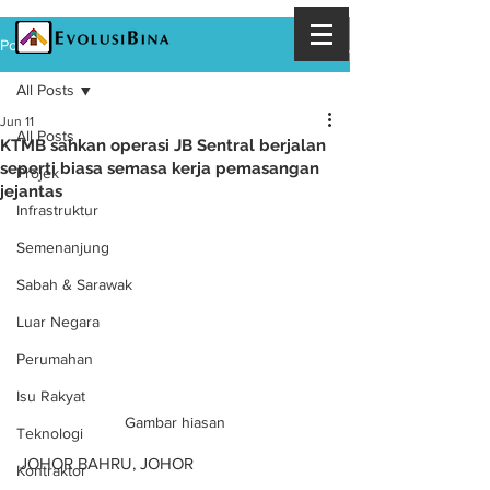
Post
All Posts
Jun 11
All Posts
KTMB sahkan operasi JB Sentral berjalan
seperti biasa semasa kerja pemasangan
Projek
jejantas
Infrastruktur
Semenanjung
Sabah & Sarawak
Luar Negara
Perumahan
Isu Rakyat
Gambar hiasan
Teknologi
JOHOR BAHRU, JOHOR
Kontraktor