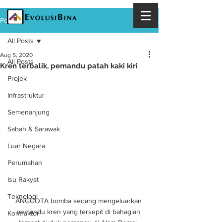
Post
All Posts
Aug 5, 2020
All Posts
Kren terbalik, pemandu patah kaki kiri
Projek
Infrastruktur
Semenanjung
Sabah & Sarawak
Luar Negara
Perumahan
Isu Rakyat
Teknologi
ANGGOTA bomba sedang mengeluarkan 
pemandu kren yang tersepit di bahagian 
Kontraktor