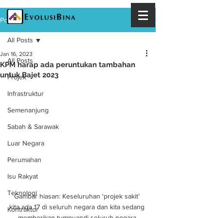
Post
All Posts
Jan 16, 2023
All Posts
KPM harap ada peruntukan tambahan
untuk Bajet 2023
Projek
Infrastruktur
Semenanjung
Sabah & Sarawak
Luar Negara
Perumahan
Isu Rakyat
Teknologi
Gambar hiasan: Keseluruhan ‘projek sakit’ 
kita ada 17 di seluruh negara dan kita sedang 
Kontraktor
memberikan tumpuandi seluruh negara.