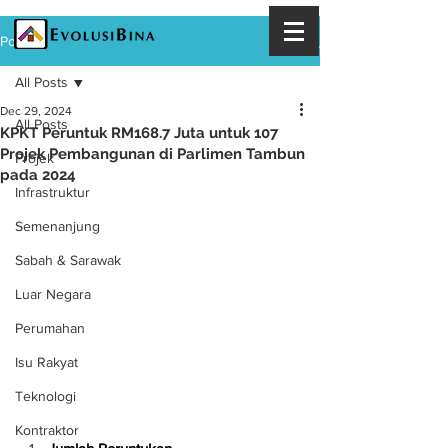
Post
All Posts
Dec 29, 2024
All Posts
KPKT Peruntuk RM168.7 Juta untuk 107
Projek Pembangunan di Parlimen Tambun
Projek
pada 2024
Infrastruktur
Semenanjung
Sabah & Sarawak
Luar Negara
Perumahan
Isu Rakyat
Teknologi
Kontraktor