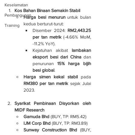
Keselamatan
Kos Bahan Binaan Semakin Stabil
Pembangunan
Harga besi menurun
 untuk bulan 
kedua berturut-turut:
Training
Disember 2024: 
RM2,443.25 
per tan metrik
 (-4.66% MoM, 
-11.2% YoY).
Kejatuhan akibat 
lambakan 
eksport besi dari China
 dan 
penurunan 
15% harga bijih 
besi global
.
Harga simen kekal stabil
 pada 
RM380 per tan metrik
 sejak Julai 
2023.
Syarikat Pembinaan Disyorkan oleh 
MIDF Research
Gamuda Bhd
 (BUY, TP: RM5.42)
IJM Corp Bhd
 (BUY, TP: RM3.89)
Sunway Construction Bhd
 (BUY, 