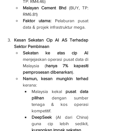
TP: RM4.46)
Malayan Cement Bhd
 (BUY, TP: 
RM6.81)
Faktor utama:
 Pelaburan pusat 
data & projek infrastruktur mega.
Kesan Sekatan Cip AI AS Terhadap 
Sektor Pembinaan
Sekatan ke atas cip AI
menjejaskan operasi pusat data di 
Malaysia (
hanya 7% kapasiti 
pemprosesan dibenarkan
).
Namun, kesan mungkin terhad
kerana:
Malaysia kekal 
pusat data 
pilihan
 dengan sumber 
tenaga & kos operasi 
kompetitif.
DeepSeek
 (AI dari China) 
guna cip lebih sedikit, 
kurangkan impak sekatan
.