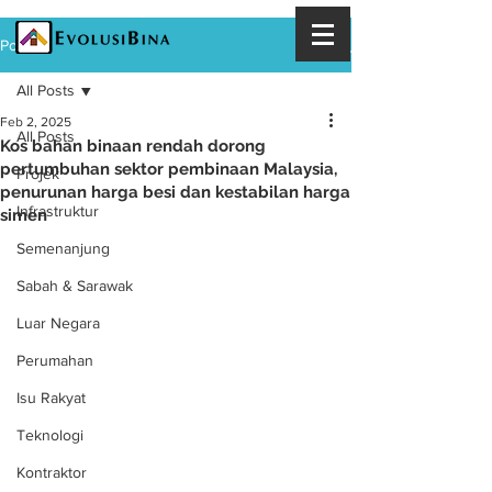
Post
All Posts
Feb 2, 2025
All Posts
Kos bahan binaan rendah dorong
pertumbuhan sektor pembinaan Malaysia,
Projek
penurunan harga besi dan kestabilan harga
Infrastruktur
simen
Semenanjung
Sabah & Sarawak
Luar Negara
Perumahan
Isu Rakyat
Teknologi
Kontraktor