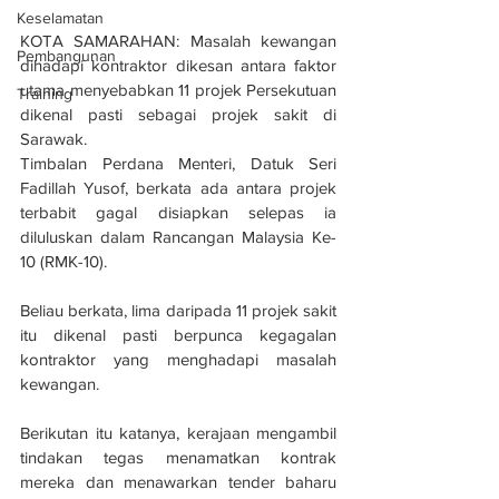
Keselamatan
KOTA SAMARAHAN: Masalah kewangan 
Pembangunan
dihadapi kontraktor dikesan antara faktor 
utama menyebabkan 11 projek Persekutuan 
Training
dikenal pasti sebagai projek sakit di 
Sarawak.
Timbalan Perdana Menteri, Datuk Seri 
Fadillah Yusof, berkata ada antara projek 
terbabit gagal disiapkan selepas ia 
diluluskan dalam Rancangan Malaysia Ke-
10 (RMK-10).
Beliau berkata, lima daripada 11 projek sakit 
itu dikenal pasti berpunca kegagalan 
kontraktor yang menghadapi masalah 
kewangan.
Berikutan itu katanya, kerajaan mengambil 
tindakan tegas menamatkan kontrak 
mereka dan menawarkan tender baharu 