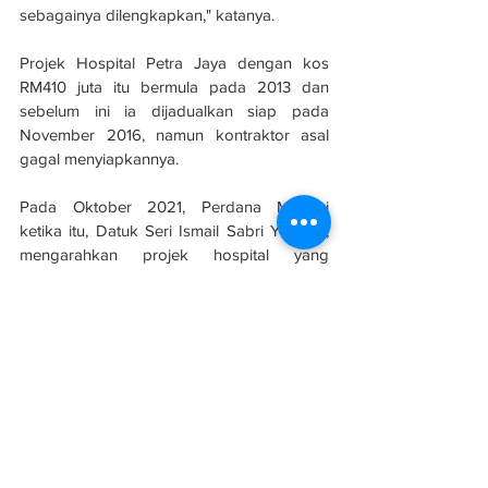
sebagainya dilengkapkan," katanya.
Projek Hospital Petra Jaya dengan kos 
RM410 juta itu bermula pada 2013 dan 
sebelum ini ia dijadualkan siap pada 
November 2016, namun kontraktor asal 
gagal menyiapkannya.
Pada Oktober 2021, Perdana Menteri 
ketika itu, Datuk Seri Ismail Sabri Yaakob, 
mengarahkan projek hospital yang 
mempunyai kapasiti 300 katil itu diambil 
alih oleh kontraktor penyelamat dan JKR 
diarah memantau rapi untuk memastikan 
ianya dapat disiapkan pada penghujung 
tahun ini.
Sumber: 
Berita Harian
Kontraktor
Sabah & Sarawak