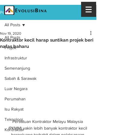
Post
All Posts
Nov 19, 2020
All Posts
Kontraktor kecil harap suntikan projek beri
nafas baharu
Projek
Infrastruktur
Semenanjung
Sabah & Sarawak
Luar Negara
Perumahan
Isu Rakyat
Teknologi
Persatuan Kontraktor Melayu Malaysia 
(PKMM) yakin lebih banyak kontraktor kecil 
Kontraktor
berpeluang terbabit dalam pelaksanaan 