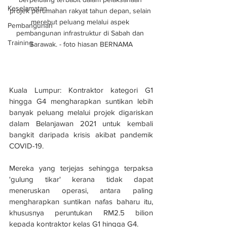
Keselamatan
projek perumahan rakyat tahun depan, selain 
merebut peluang melalui aspek 
Pembangunan
pembangunan infrastruktur di Sabah dan 
Training
Sarawak. - foto hiasan BERNAMA
Kuala Lumpur: Kontraktor kategori G1 
hingga G4 mengharapkan suntikan lebih 
banyak peluang melalui projek digariskan 
dalam Belanjawan 2021 untuk kembali 
bangkit daripada krisis akibat pandemik 
COVID-19.
Mereka yang terjejas sehingga terpaksa 
'gulung tikar' kerana tidak dapat 
meneruskan operasi, antara paling 
mengharapkan suntikan nafas baharu itu, 
khususnya peruntukan RM2.5 bilion 
kepada kontraktor kelas G1 hingga G4.