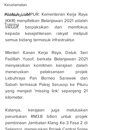
Keselamatan
KUALA LUMPUR: Kementerian Kerja Raya 
Pembangunan
(KKR) menyifatkan Belanjawan 2021 adalah 
Training
inklusif, berpaksikan dan memfokus 
kepada kesejahteraan rakyat meliputi 
semua bidang termasuk infrastruktur.
Menteri Kanan Kerja Raya, Datuk Seri 
Fadillah Yusof, berkata Belanjawan 2021 
menyaksikan komitmen kerajaan dalam 
meneruskan pelaksanaan projek 
Lebuhraya Pan Borneo Sarawak dan 
Sabah termasuk Pakej Serusop ke Pituru 
yang menjadi 'missing link' sepanjang 21 
kilometer.
Katanya, kerajaan juga meluluskan 
peruntukan RM3.8 bilion untuk projek 
pembinaan Jambatan Klang Ke-3 Fasa 2 di 
Selangor, meneruskan Projek Central Spine 