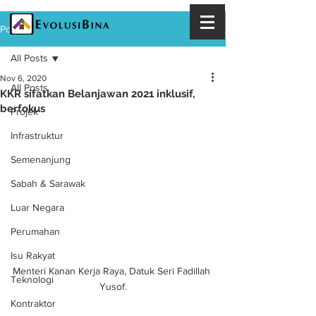
Post
All Posts
Nov 6, 2020
All Posts
KKR sifatkan Belanjawan 2021 inklusif,
berfokus
Projek
Infrastruktur
Semenanjung
Sabah & Sarawak
Luar Negara
Perumahan
Isu Rakyat
Menteri Kanan Kerja Raya, Datuk Seri Fadillah 
Teknologi
Yusof.
Kontraktor