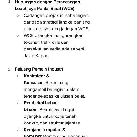
Hubungan dengan Perancangan 
Lebuhraya Pantai Barat (WCE)
Cadangan projek ini sebahagian 
daripada strategi jangka panjang 
untuk menyokong jaringan WCE.
WCE dijangka mengurangkan 
tekanan trafik di laluan 
persekutuan sedia ada seperti 
Jalan Kapar.
Peluang Pemain Industri
Kontraktor & 
Konsultan:
 Berpeluang 
mengambil bahagian dalam 
tender selepas kelulusan bajet.
Pembekal bahan 
binaan:
 Permintaan tinggi 
dijangka untuk kerja tanah, 
konkrit, dan struktur jejantas.
Kerajaan tempatan & 
komuniti:
 Menyokong keperluan 