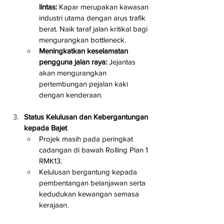
lintas:
 Kapar merupakan kawasan 
industri utama dengan arus trafik 
berat. Naik taraf jalan kritikal bagi 
mengurangkan bottleneck.
Meningkatkan keselamatan 
pengguna jalan raya:
 Jejantas 
akan mengurangkan 
pertembungan pejalan kaki 
dengan kenderaan.
Status Kelulusan dan Kebergantungan 
kepada Bajet
Projek masih pada peringkat 
cadangan di bawah Rolling Plan 1 
RMK13.
Kelulusan bergantung kepada 
pembentangan belanjawan serta 
kedudukan kewangan semasa 
kerajaan.