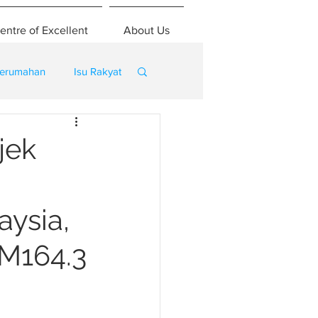
entre of Excellent
About Us
erumahan
Isu Rakyat
jek
ysia,
RM164.3