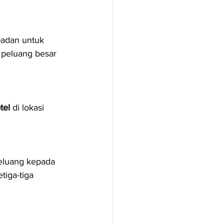
padan untuk 
peluang besar 
tel
 di lokasi 
eluang kepada 
etiga-tiga 