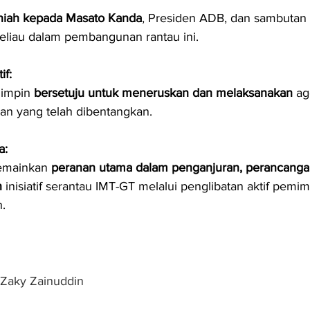
niah kepada Masato Kanda
, Presiden ADB, dan sambutan 
liau dalam pembangunan rantau ini.
if:
impin 
bersetuju untuk meneruskan dan melaksanakan
 a
n yang telah dibentangkan.
a:
emainkan 
peranan utama dalam penganjuran, perancanga
n
 inisiatif serantau IMT-GT melalui penglibatan aktif pemi
.
 Zaky Zainuddin