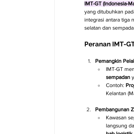
IMT-GT (Indonesia-Ma
yang ditubuhkan pa
integrasi antara tiga 
selatan dan sempada
Peranan IMT-GT
Pemangkin Pelab
IMT-GT me
sempadan
 
Contoh: 
Pro
Kelantan (Ma
Pembangunan Z
Kawasan sep
langsung da
hab logistik
.