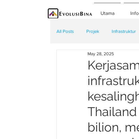
Utama
Info
All Posts
Projek
Infrastruktur
May 28, 2025
Teknologi
Kontraktor
K
Kerjasam
infrastruk
kesaling
Thailand
bilion, 