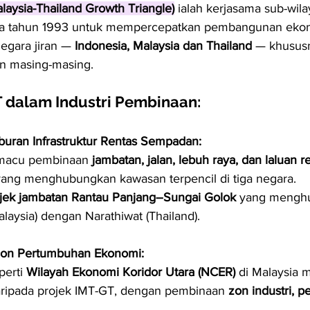
laysia-Thailand Growth Triangle)
 ialah kerjasama sub-wil
da tahun 1993 untuk mempercepatkan pembangunan eko
negara jiran — 
Indonesia, Malaysia dan Thailand
 — khususn
n masing-masing.
 dalam Industri Pembinaan:
uran Infrastruktur Rentas Sempadan:
macu pembinaan 
jambatan, jalan, lebuh raya, dan laluan re
yang menghubungkan kawasan terpencil di tiga negara.
jek jambatan Rantau Panjang–Sungai Golok
 yang mengh
laysia) dengan Narathiwat (Thailand).
on Pertumbuhan Ekonomi:
erti 
Wilayah Ekonomi Koridor Utara (NCER)
 di Malaysia 
ripada projek IMT-GT, dengan pembinaan 
zon industri, p