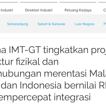
 Industri
Direktori Industri
Peluang Kerjaya
C
Semenanjung
Sabah & Sarawak
Luar Negara
P
eselamatan
Pembangunan
Training
a IMT-GT tingkatkan pro
tur fizikal dan
hubungan merentasi Mala
 dan Indonesia bernilai 
mempercepat integrasi