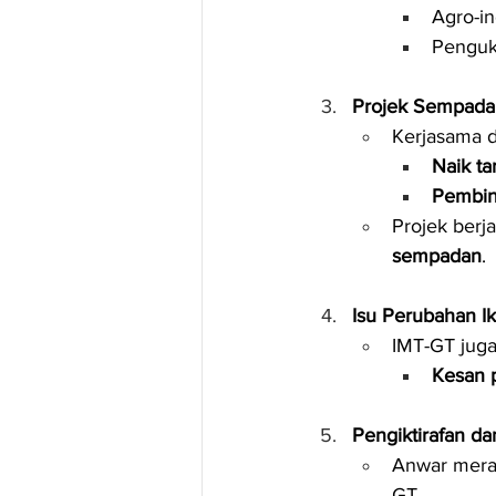
Agro-in
Penguk
Projek Sempadan
Kerjasama d
Naik ta
Pembin
Projek berj
sempadan
.
Isu Perubahan Ik
IMT-GT jug
Kesan p
Pengiktirafan d
Anwar mer
GT.