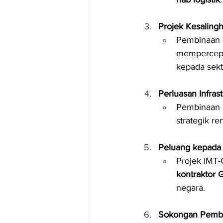
Projek Kesaling
Pembinaan 
mempercepa
kepada sek
Perluasan Infra
Pembinaan 
strategik r
Peluang kepada 
Projek IMT
kontraktor 
negara.
Sokongan Pemb