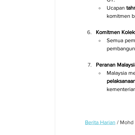
Ucapan 
tah
komitmen be
Komitmen Kolekt
Semua pem
pembanguna
Peranan Malaysi
Malaysia m
pelaksanaa
kementerian
Berita Harian
 / Mohd