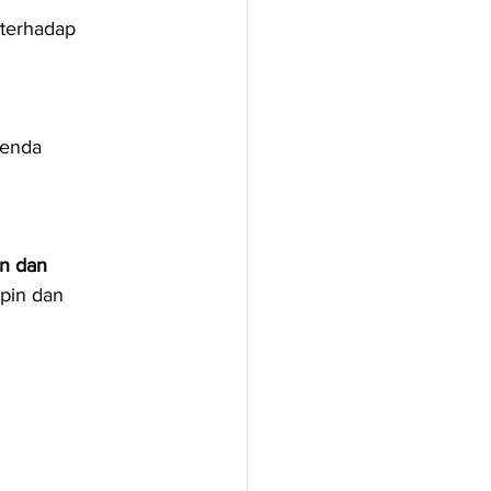
terhadap 
genda 
n dan 
mpin dan 