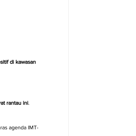
tif di kawasan 
t rantau ini
.
ras agenda IMT-