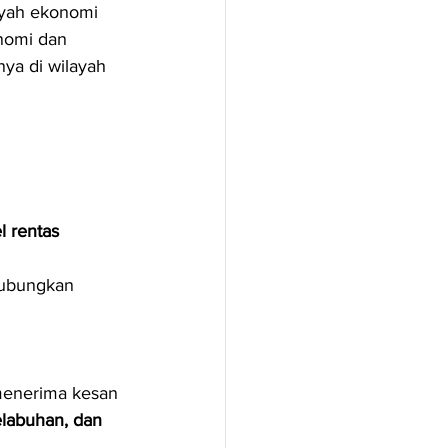
ayah ekonomi 
nomi dan 
ya di wilayah 
l rentas 
ubungkan 
menerima kesan 
elabuhan, dan 