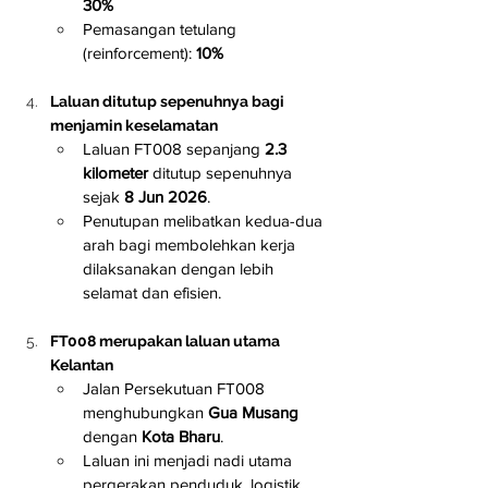
30%
Pemasangan tetulang 
(reinforcement): 
10%
Laluan ditutup sepenuhnya bagi 
menjamin keselamatan
Laluan FT008 sepanjang 
2.3 
kilometer
 ditutup sepenuhnya 
sejak 
8 Jun 2026
.
Penutupan melibatkan kedua-dua 
arah bagi membolehkan kerja 
dilaksanakan dengan lebih 
selamat dan efisien.
FT008 merupakan laluan utama 
Kelantan
Jalan Persekutuan FT008 
menghubungkan 
Gua Musang
dengan 
Kota Bharu
.
Laluan ini menjadi nadi utama 
pergerakan penduduk, logistik, 