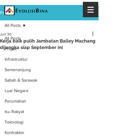
Post
All Posts
Jun 30
All Posts
Kerja baik pulih Jambatan Bailey Machang
dijangka siap September ini
Projek
Infrastruktur
Semenanjung
Sabah & Sarawak
Luar Negara
Perumahan
Isu Rakyat
Teknologi
Kontraktor