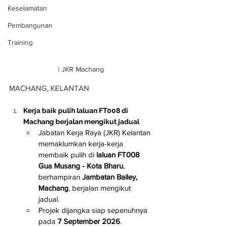
Keselamatan
Pembangunan
Training
| JKR Machang
MACHANG, KELANTAN
Kerja baik pulih laluan FT008 di 
Machang berjalan mengikut jadual
Jabatan Kerja Raya (JKR) Kelantan 
memaklumkan kerja-kerja 
membaik pulih di 
laluan FT008 
Gua Musang - Kota Bharu
, 
berhampiran 
Jambatan Bailey, 
Machang
, berjalan mengikut 
jadual.
Projek dijangka siap sepenuhnya 
pada 
7 September 2026
.