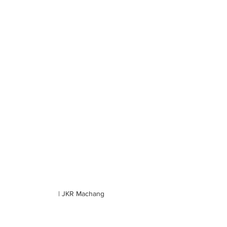
| JKR Machang