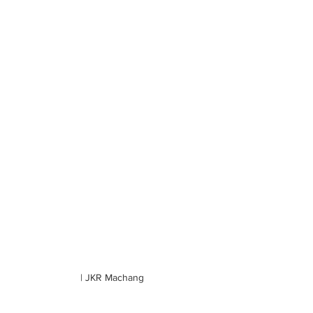
| JKR Machang