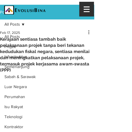
Post
All Posts
Feb 17, 2025
All Posts
Kerajaan sentiasa tambah baik
pelaksanaan projek tanpa beri tekanan
Projek
kedudukan fiskal negara, sentiasa menilai
Infrastruktur
dan meningkatkan pelaksanaan projek,
termasuk projek kerjasama awam-swasta
Semenanjung
(PPP)
Sabah & Sarawak
Luar Negara
Perumahan
Isu Rakyat
Teknologi
Kontraktor