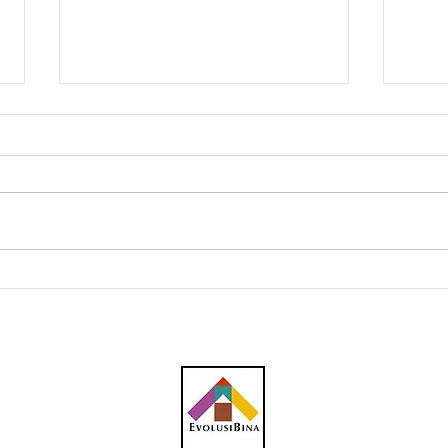
AWC peroleh subkontrak
CBH 
RM23.1 juta bagi kerja
kont
plumbing projek pusat data
penc