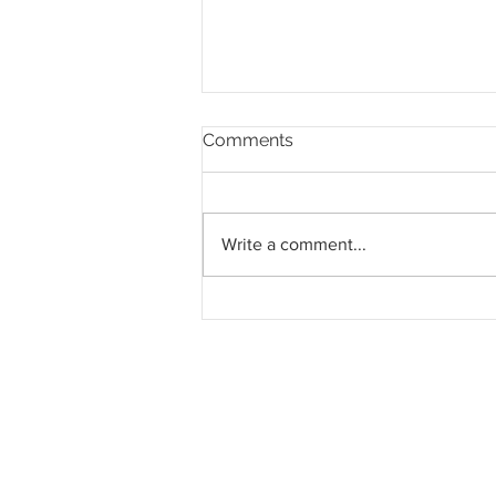
Comments
Write a comment...
Southern Score raih
subkontrak pusat data
RM146.53 juta