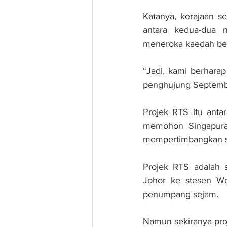
Katanya, kerajaan s
antara kedua-dua 
meneroka kaedah berb
“Jadi, kami berhara
penghujung September
Projek RTS itu anta
memohon Singapura 
mempertimbangkan s
Projek RTS adalah 
Johor ke stesen Wo
penumpang sejam.
Namun sekiranya pro