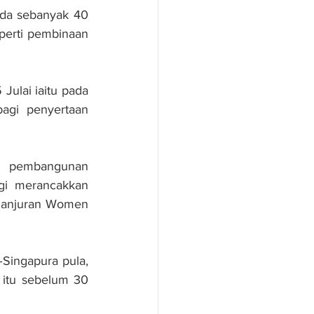
da sebanyak 40 
erti pembinaan 
ulai iaitu pada 
agi penyertaan 
n pembangunan 
gi merancakkan 
 anjuran Women 
–Singapura pula, 
itu sebelum 30 