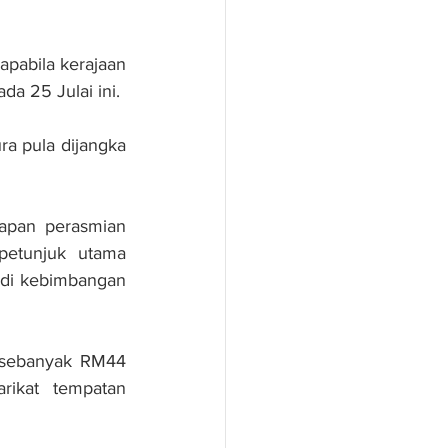
pabila kerajaan 
da 25 Julai ini.
a pula dijangka 
pan perasmian 
etunjuk utama 
di kebimbangan 
 sebanyak RM44 
ikat tempatan 