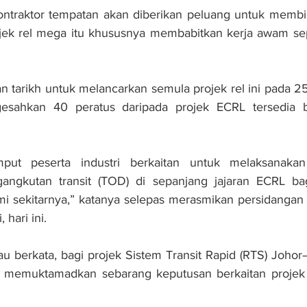
kontraktor tempatan akan diberikan peluang untuk membi
ojek rel mega itu khususnya membabitkan kerja awam sep
 tarikh untuk melancarkan semula projek rel ini pada 25 J
esahkan 40 peratus daripada projek ECRL tersedia b
put peserta industri berkaitan untuk melaksanaka
gangkutan transit (TOD) di sepanjang jajaran ECRL ba
 sekitarnya,” katanya selepas merasmikan persidangan
, hari ini.
au berkata, bagi projek Sistem Transit Rapid (RTS) Johor
t memuktamadkan sebarang keputusan berkaitan projek 