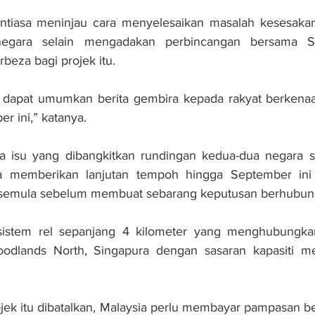
entiasa meninjau cara menyelesaikan masalah kesesakan 
negara selain mengadakan perbincangan bersama Si
eza bagi projek itu.
p dapat umumkan berita gembira kepada rakyat berkena
 ini,” katanya.
ra isu yang dibangkitkan rundingan kedua-dua negara se
memberikan lanjutan tempoh hingga September ini u
emula sebelum membuat sebarang keputusan berhubung
sistem rel sepanjang 4 kilometer yang menghubungkan
odlands North, Singapura dengan sasaran kapasiti m
jek itu dibatalkan, Malaysia perlu membayar pampasan b