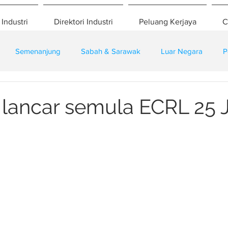
 Industri
Direktori Industri
Peluang Kerjaya
C
Semenanjung
Sabah & Sarawak
Luar Negara
P
eselamatan
Pembangunan
Training
 lancar semula ECRL 25 J