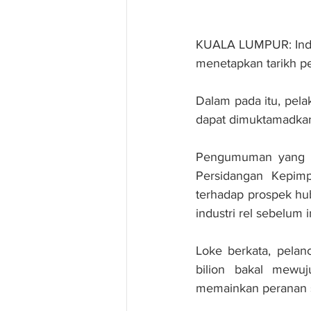
KUALA LUMPUR: Indust
menetapkan tarikh pe
Dalam pada itu, pela
dapat dimuktamadkan
Pengumuman yang di
Persidangan Kepimp
terhadap prospek hu
industri rel sebelum i
Loke berkata, pela
bilion bakal mewuj
memainkan peranan se