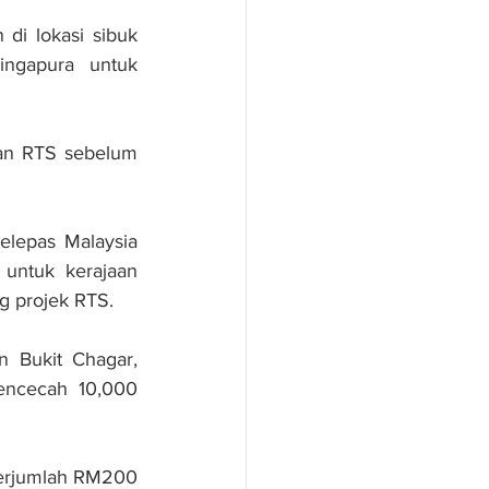
di lokasi sibuk 
ngapura untuk 
an RTS sebelum 
lepas Malaysia 
ntuk kerajaan 
 projek RTS.
 Bukit Chagar, 
encecah 10,000 
erjumlah RM200 