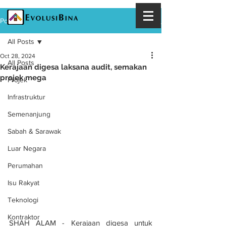
Post
All Posts
Oct 28, 2024
All Posts
Kerajaan digesa laksana audit, semakan
projek mega
Projek
Infrastruktur
Semenanjung
Sabah & Sarawak
Luar Negara
Perumahan
Isu Rakyat
Teknologi
Kontraktor
SHAH ALAM - Kerajaan digesa untuk 