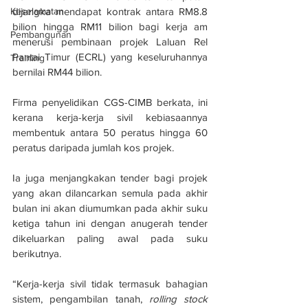
Keselamatan
dijangka mendapat kontrak antara RM8.8 
bilion hingga RM11 bilion bagi kerja am 
Pembangunan
menerusi pembinaan projek Laluan Rel 
Pantai Timur (ECRL) yang keseluruhannya 
Training
bernilai RM44 bilion.
Firma penyelidikan CGS-CIMB berkata, ini 
kerana kerja-kerja sivil kebiasaannya 
membentuk antara 50 peratus hingga 60 
peratus daripada jumlah kos projek.
Ia juga menjangkakan tender bagi projek 
yang akan dilancarkan semula pada akhir 
bulan ini akan diumumkan pada akhir suku 
ketiga tahun ini dengan anugerah tender 
dikeluarkan paling awal pada suku 
berikutnya.
“Kerja-kerja sivil tidak termasuk bahagian 
sistem, pengambilan tanah, 
rolling stock