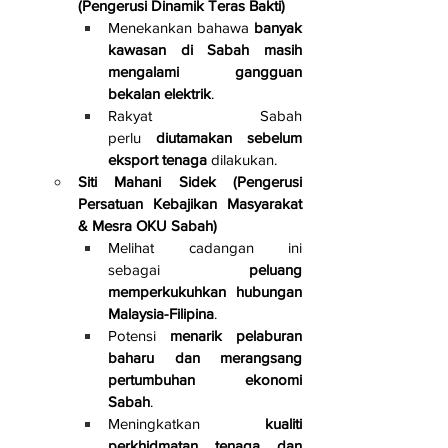
(Pengerusi Dinamik Teras Bakti)
Menekankan bahawa 
banyak 
kawasan di Sabah masih 
mengalami gangguan 
bekalan elektrik
.
Rakyat Sabah 
perlu 
diutamakan sebelum 
eksport tenaga
 dilakukan.
Siti Mahani Sidek (Pengerusi 
Persatuan Kebajikan Masyarakat 
& Mesra OKU Sabah)
Melihat cadangan ini 
sebagai 
peluang 
memperkukuhkan hubungan 
Malaysia-Filipina
.
Potensi 
menarik pelaburan 
baharu dan merangsang 
pertumbuhan ekonomi 
Sabah
.
Meningkatkan 
kualiti 
perkhidmatan tenaga dan 