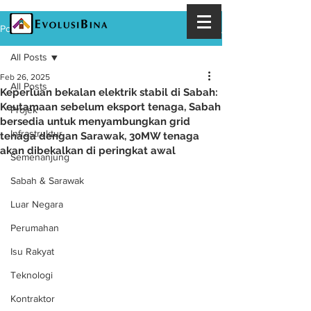
Post
All Posts
Feb 26, 2025
All Posts
Keperluan bekalan elektrik stabil di Sabah:
Keutamaan sebelum eksport tenaga, Sabah
Projek
bersedia untuk menyambungkan grid
Infrastruktur
tenaga dengan Sarawak, 30MW tenaga
akan dibekalkan di peringkat awal
Semenanjung
Sabah & Sarawak
Luar Negara
Perumahan
Isu Rakyat
Teknologi
Kontraktor