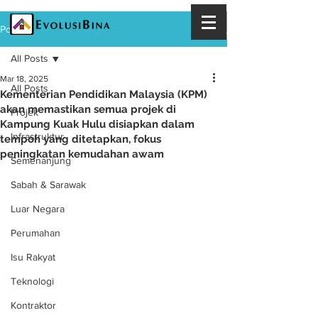
Post
All Posts
Mar 18, 2025
All Posts
Kementerian Pendidikan Malaysia (KPM)
akan memastikan semua projek di
Projek
Kampung Kuak Hulu disiapkan dalam
Infrastruktur
tempoh yang ditetapkan, fokus
peningkatan kemudahan awam
Semenanjung
Sabah & Sarawak
Luar Negara
Perumahan
Isu Rakyat
Teknologi
Kontraktor