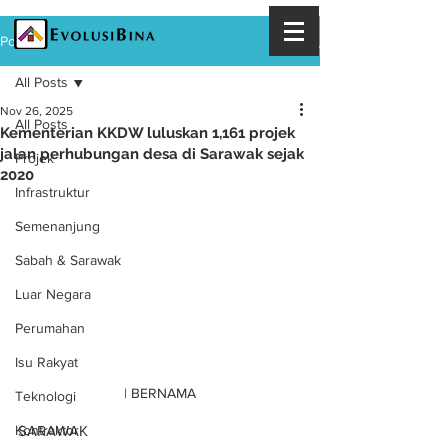
Post
All Posts
Nov 26, 2025
All Posts
Kementerian KKDW luluskan 1,161 projek
jalan perhubungan desa di Sarawak sejak
Projek
2020
Infrastruktur
Semenanjung
Sabah & Sarawak
Luar Negara
Perumahan
Isu Rakyat
| BERNAMA
Teknologi
SARAWAK
Kontraktor