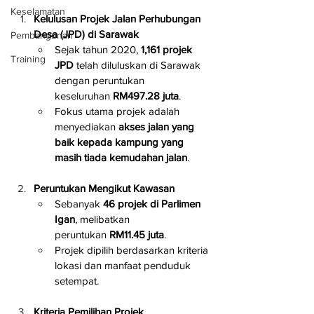
Keselamatan
Kelulusan Projek Jalan Perhubungan 
Desa (JPD) di Sarawak
Pembangunan
Sejak tahun 2020, 
1,161 projek 
Training
JPD
 telah diluluskan di Sarawak 
dengan peruntukan 
keseluruhan 
RM497.28 juta
.
Fokus utama projek adalah 
menyediakan 
akses jalan yang 
baik kepada kampung yang 
masih tiada kemudahan jalan
.
Peruntukan Mengikut Kawasan
Sebanyak 
46 projek di Parlimen 
Igan
, melibatkan 
peruntukan 
RM11.45 juta
.
Projek dipilih berdasarkan kriteria 
lokasi dan manfaat penduduk 
setempat.
Kriteria Pemilihan Projek