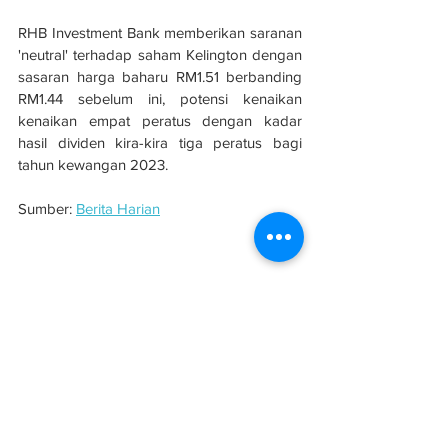
RHB Investment Bank memberikan saranan 
'neutral' terhadap saham Kelington dengan 
sasaran harga baharu RM1.51 berbanding 
RM1.44 sebelum ini, potensi kenaikan 
kenaikan empat peratus dengan kadar 
hasil dividen kira-kira tiga peratus bagi 
tahun kewangan 2023.
Sumber: 
Berita Harian
Kelington bakal pengeluar karbon dioksida 
cecair utama negara
Teknologi
See All
Related Posts