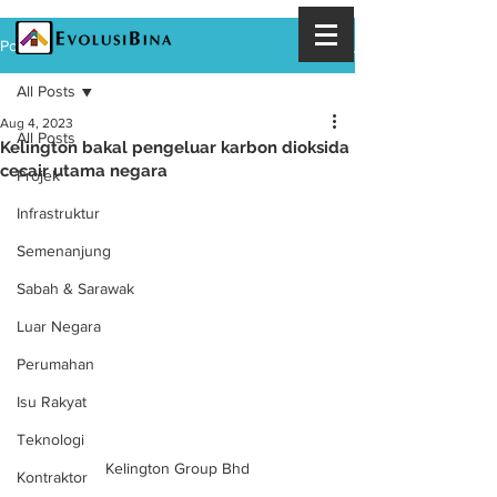
Post
All Posts
Aug 4, 2023
All Posts
Kelington bakal pengeluar karbon dioksida
cecair utama negara
Projek
Infrastruktur
Semenanjung
Sabah & Sarawak
Luar Negara
Perumahan
Isu Rakyat
Teknologi
Kelington Group Bhd
Kontraktor