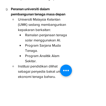
Peranan universiti dalam 
pembangunan tenaga masa depan
Universiti Malaysia Kelantan 
(UMK) sedang membangunkan 
kepakaran berkaitan:
Ramalan penjanaan tenaga 
solar menggunakan AI.
Program Sarjana Muda 
Tenaga.
Program Analitik Alam 
Sekitar.
Institusi pendidikan dilihat 
sebagai penyedia bakat untuk 
ekonomi tenaga baharu.
EV dan teknologi Vehicle-to-Home 
(V2H) bakal mempercepat 
penggunaan solar
Bateri kenderaan elektrik boleh 