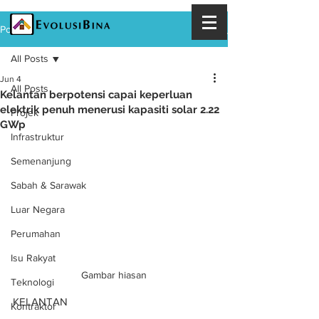
Post
All Posts
Jun 4
All Posts
Kelantan berpotensi capai keperluan
elektrik penuh menerusi kapasiti solar 2.22
Projek
GWp
Infrastruktur
Semenanjung
Sabah & Sarawak
Luar Negara
Perumahan
Isu Rakyat
Gambar hiasan
Teknologi
KELANTAN
Kontraktor