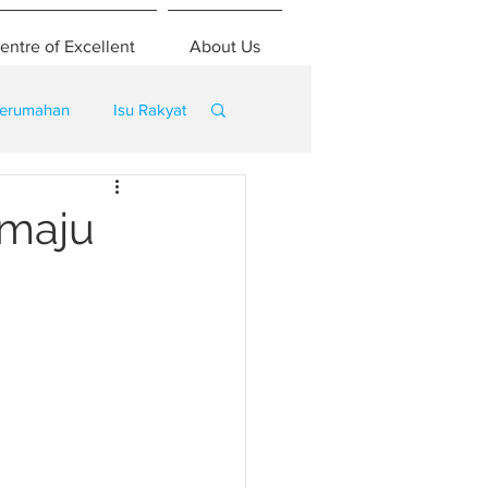
entre of Excellent
About Us
erumahan
Isu Rakyat
rmaju