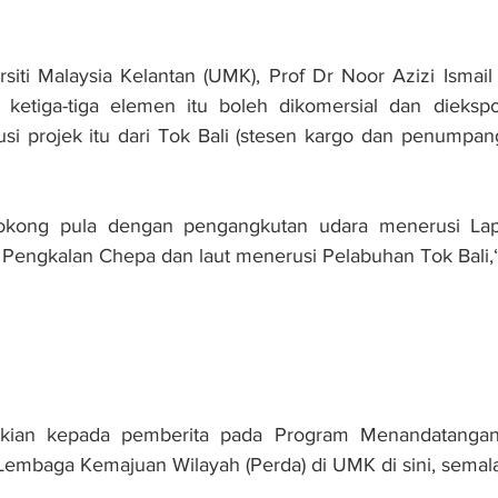
siti Malaysia Kelantan (UMK), Prof Dr Noor Azizi Ismail 
i ketiga-tiga elemen itu boleh dikomersial dan diekspo
si projek itu dari Tok Bali (stesen kargo dan penumpan
okong pula dengan pengangkutan udara menerusi Lap
di Pengkalan Chepa dan laut menerusi Pelabuhan Tok Bali,
mikian kepada pemberita pada Program Menandatanga
mbaga Kemajuan Wilayah (Perda) di UMK di sini, semal