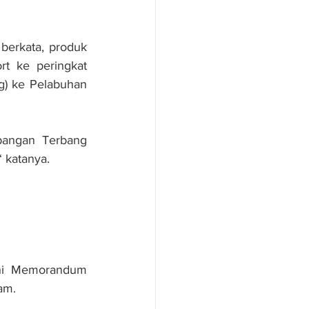
berkata, produk 
rt ke peringkat 
g) ke Pelabuhan 
angan Terbang 
“ katanya.
ni Memorandum 
am.