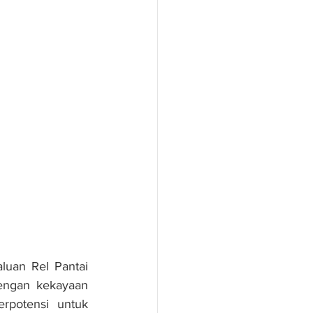
uan Rel Pantai 
engan kekayaan 
rpotensi untuk 