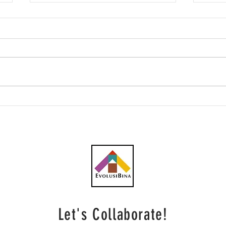
Lebih 60 kontena
Gamu
komponen Projek Kereta
hype
Kabel Bukit Bendera tiba
Port
dari Austria
Let's Collaborate!