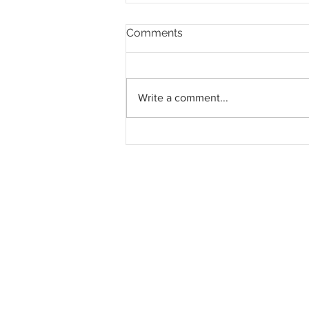
Comments
Write a comment...
LRT Pulau Pinang: Kontrak
System Turnkey RM3.028
bilion kepada MRCB - Theta
Edge JV bergerak mengikut
jadual