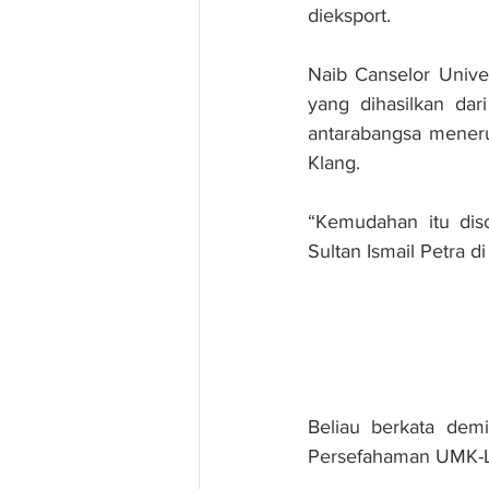
dieksport.
Naib Canselor Univer
yang dihasilkan dar
antarabangsa meneru
Klang.
“Kemudahan itu dis
Sultan Ismail Petra 
Beliau berkata de
Persefahaman UMK-Le