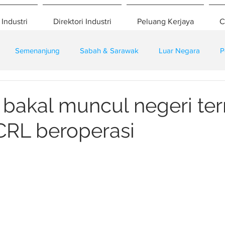
 Industri
Direktori Industri
Peluang Kerjaya
C
Semenanjung
Sabah & Sarawak
Luar Negara
P
eselamatan
Pembangunan
Training
 bakal muncul negeri te
CRL beroperasi