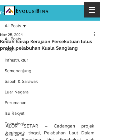
Post
All Posts
Nov 25, 2024
All Posts
Kedah harap Kerajaan Persekutuan lulus
projek pelabuhan Kuala Sanglang
Projek
Infrastruktur
Semenanjung
Sabah & Sarawak
Luar Negara
Perumahan
Isu Rakyat
Teknologi
ALOR SETAR – Cadangan projek 
berimpak tinggi, Pelabuhan Laut Dalam 
Kontraktor
Kuala Sanglang kini diperhalusi oleh 