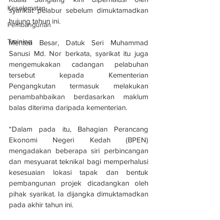
Keselamatan
syarikat pelabur sebelum dimuktamadkan 
hujung tahun ini.
Pembangunan
Training
Menteri Besar, Datuk Seri Muhammad 
Sanusi Md. Nor berkata, syarikat itu juga 
mengemukakan cadangan pelabuhan 
tersebut kepada Kementerian 
Pengangkutan termasuk melakukan 
penambahbaikan berdasarkan maklum 
balas diterima daripada kementerian.
“Dalam pada itu, Bahagian Perancang 
Ekonomi Negeri Kedah (BPEN) 
mengadakan beberapa siri perbincangan 
dan mesyuarat teknikal bagi memperhalusi 
kesesuaian lokasi tapak dan bentuk 
pembangunan projek dicadangkan oleh 
pihak syarikat. Ia dijangka dimuktamadkan 
pada akhir tahun ini.