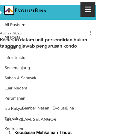
Post
All Posts
Aug 27, 2025
All Posts
Kecurian dalam unit persendirian bukan
tanggungjawab pengurusan kondo
Projek
Infrastruktur
Semenanjung
Sabah & Sarawak
Luar Negara
Perumahan
Gambar hiasan | EvolusiBina
Isu Rakyat
Teknologi
SHAH ALAM, SELANGOR
Kontraktor
Keputusan Mahkamah Tinggi: 