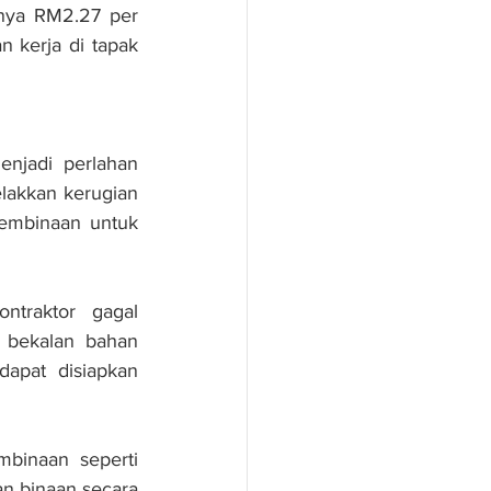
nya RM2.27 per 
 kerja di tapak 
njadi perlahan 
lakkan kerugian 
embinaan untuk 
ntraktor gagal 
bekalan bahan 
apat disiapkan 
binaan seperti 
n binaan secara 