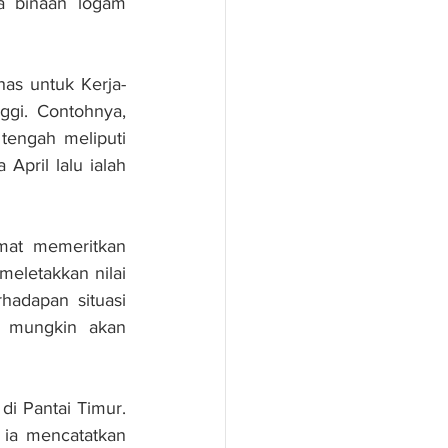
a binaan logam 
has untuk Kerja-
gi. Contohnya, 
tengah meliputi 
pril lalu ialah 
mat memeritkan 
eletakkan nilai 
adapan situasi 
 mungkin akan 
i Pantai Timur. 
 ia mencatatkan 