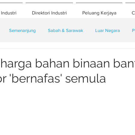
 Industri
Direktori Industri
Peluang Kerjaya
C
Semenanjung
Sabah & Sarawak
Luar Negara
P
eselamatan
Pembangunan
Training
harga bahan binaan ban
or 'bernafas' semula