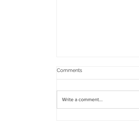
Comments
Write a comment...
Pahang jemput pandangan
rakyat bagi kajian semula
Rancangan Struktur Negeri
2040