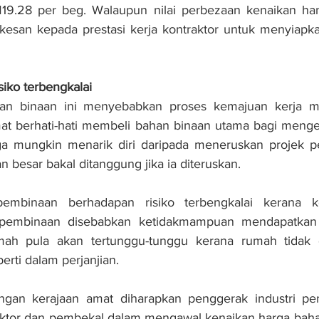
19.28 per beg. Walaupun nilai perbezaan kenaikan ha
esan kepada prestasi kerja kontraktor untuk menyiapkan
iko terbengkalai 
an binaan ini menyebabkan proses kemajuan kerja me
mat berhati-hati membeli bahan binaan utama bagi menge
uga mungkin menarik diri daripada meneruskan projek p
 besar bakal ditanggung jika ia diteruskan.
pembinaan berhadapan risiko terbengkalai kerana ko
 pembinaan disebabkan ketidakmampuan mendapatkan 
mah pula akan tertunggu-tunggu kerana rumah tidak d
rti dalam perjanjian.
ngan kerajaan amat diharapkan penggerak industri pem
raktor dan pembekal dalam mengawal kenaikan harga baha