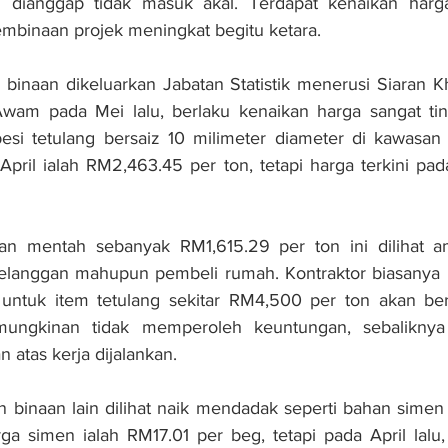
h dianggap tidak masuk akal. Terdapat kenaikan harg
binaan projek meningkat begitu ketara.
binaan dikeluarkan Jabatan Statistik menerusi Siaran K
Awam pada Mei lalu, berlaku kenaikan harga sangat ting
esi tetulang bersaiz 10 milimeter diameter di kawasan 
ril ialah RM2,463.45 per ton, tetapi harga terkini pada A
an mentah sebanyak RM1,615.29 per ton ini dilihat a
pelanggan mahupun pembeli rumah. Kontraktor biasanya m
 untuk item tetulang sekitar RM4,500 per ton akan berh
mungkinan tidak memperoleh keuntungan, sebaliknya
atas kerja dijalankan.
 binaan lain dilihat naik mendadak seperti bahan simen d
ga simen ialah RM17.01 per beg, tetapi pada April lalu,