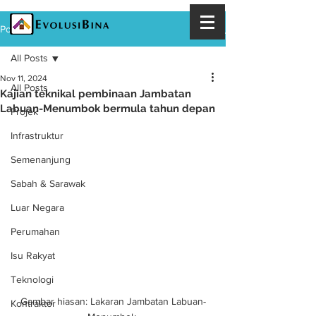
Post
All Posts
Nov 11, 2024
All Posts
Kajian teknikal pembinaan Jambatan
Labuan-Menumbok bermula tahun depan
Projek
Infrastruktur
Semenanjung
Sabah & Sarawak
Luar Negara
Perumahan
Isu Rakyat
Teknologi
Gambar hiasan: Lakaran Jambatan Labuan-
Kontraktor