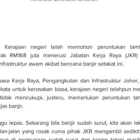
 Kerajaan negeri telah memohon peruntukan tamb
yak RM168 juta menerusi Jabatan Kerja Raya (JKR) 
nfrastruktur awam akibat bencana banjir setakat ini.
asa Kerja Raya, Pengangkutan dan Infrastruktur Johor,
kata untuk kerosakan biasa, kerajaan negeri telahpun m
idak mencukupi, justeru, memerlukan peruntukan tam
as banjir.
gu lepas. Sekarang bila banjir sudah surut, kita akan lak
alan-jalan yang rosak cuma pihak JKR mengambil sedikit m
pun di permukaan sudah surut dan kering tetapi masih a