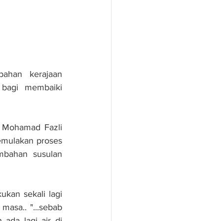
ahan kerajaan 
bagi membaiki 
 Mohamad Fazli 
emulakan proses 
bahan susulan 
ukan sekali lagi 
asa.. "...sebab 
da lagi air di 