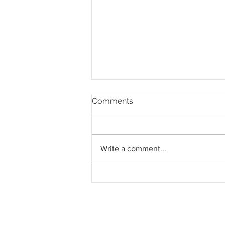
Comments
Write a comment...
Pahang jemput pandangan
rakyat bagi kajian semula
Rancangan Struktur Negeri
2040