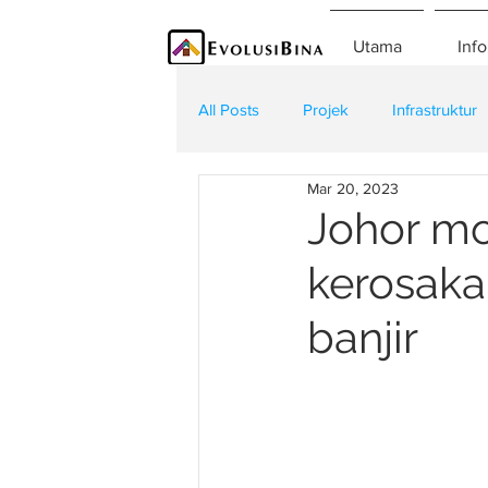
Utama
Info
All Posts
Projek
Infrastruktur
Mar 20, 2023
Teknologi
Kontraktor
K
Johor mo
kerosakan
banjir