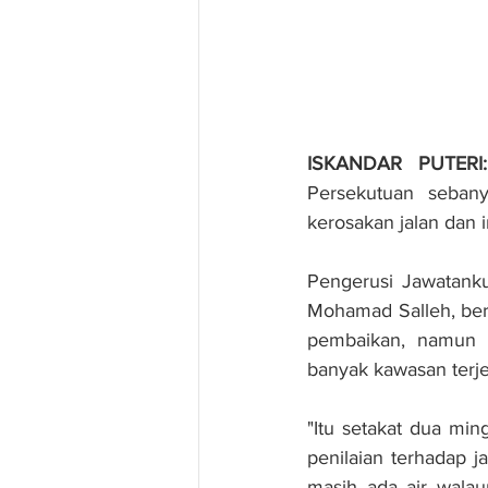
ISKANDAR PUTERI:
Persekutuan seban
kerosakan jalan dan i
Pengerusi Jawatanku
Mohamad Salleh, ber
pembaikan, namun t
banyak kawasan terjej
"Itu setakat dua ming
penilaian terhadap j
masih ada air walau