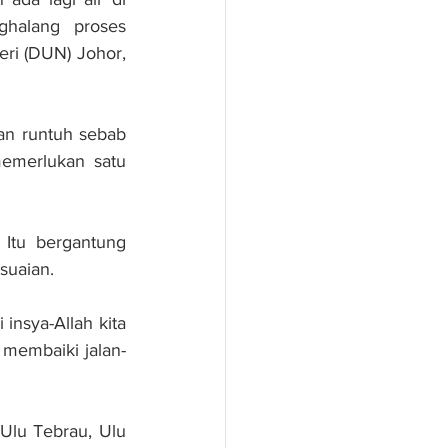
halang proses 
i (DUN) Johor, 
an runtuh sebab 
emerlukan satu 
tu bergantung 
suaian.
insya-Allah kita 
membaiki jalan-
lu Tebrau, Ulu 