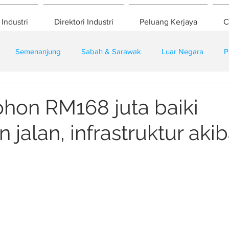
 Industri
Direktori Industri
Peluang Kerjaya
C
Semenanjung
Sabah & Sarawak
Luar Negara
P
eselamatan
Pembangunan
Training
hon RM168 juta baiki
 jalan, infrastruktur akib