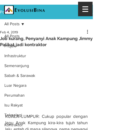
Post
All Posts
Feb 4, 2019
All Posts
Job kurang, Penyanyi Anak Kampung Jimmy
Palikat jadi kontraktor
Projek
Infrastruktur
Semenanjung
Sabah & Sarawak
Luar Negara
Perumahan
Isu Rakyat
Teknologi
KUALA LUMPUR: Cukup popular dengan 
lagu Anak Kampung kira-kira tujuh tahun 
Kontraktor
lalu, entah di mana silapnya, nama penyanyi 