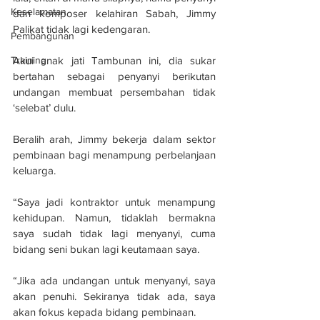
Keselamatan
dan komposer kelahiran Sabah, Jimmy 
Palikat tidak lagi kedengaran.
Pembangunan
Akui anak jati Tambunan ini, dia sukar 
Training
bertahan sebagai penyanyi berikutan 
undangan membuat persembahan tidak 
‘selebat’ dulu.
Beralih arah, Jimmy bekerja dalam sektor 
pembinaan bagi menampung perbelanjaan 
keluarga.
“Saya jadi kontraktor untuk menampung 
kehidupan. Namun, tidaklah bermakna 
saya sudah tidak lagi menyanyi, cuma 
bidang seni bukan lagi keutamaan saya.
“Jika ada undangan untuk menyanyi, saya 
akan penuhi. Sekiranya tidak ada, saya 
akan fokus kepada bidang pembinaan.