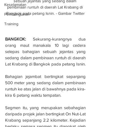
sebuah jejantas yang sedang dalam 
Keselamatan
pembinaan runtuh di daerah Lat Krabang di 
Bangkok pada petang Isnin. - Gambar Twitter
Pembangunan
Training
BANGKOK:
 Sekurang-kurangnya dua 
orang maut manakala 10 lagi cedera 
selepas bahagian sebuah jejantas yang 
sedang dalam pembinaan runtuh di daerah 
Lat Krabang di Bangkok pada petang Isnin.
Bahagian jejambat bertingkat sepanjang 
500 meter yang sedang dalam pembinaan 
runtuh ke atas jalan di bawahnya pada kira-
kira 6 petang waktu tempatan.
Segmen itu, yang merupakan sebahagian 
daripada projek jalan bertingkat On Nut-Lat 
Krabang sepanjang 2.2 kilometer. Kejadian 
berlaku semasa segmen itu diangkat oleh 