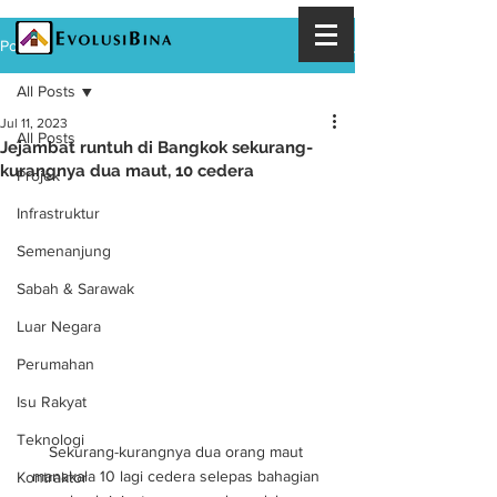
Post
All Posts
Jul 11, 2023
All Posts
Jejambat runtuh di Bangkok sekurang-
kurangnya dua maut, 10 cedera
Projek
Infrastruktur
Semenanjung
Sabah & Sarawak
Luar Negara
Perumahan
Isu Rakyat
Teknologi
Sekurang-kurangnya dua orang maut 
manakala 10 lagi cedera selepas bahagian 
Kontraktor