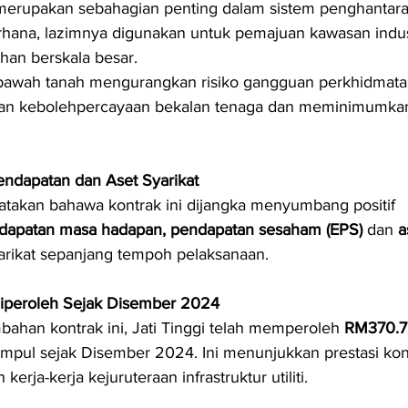
merupakan sebahagian penting dalam sistem penghantaran
rhana, lazimnya digunakan untuk pemajuan kawasan indust
an berskala besar.
 bawah tanah mengurangkan risiko gangguan perkhidmata
an kebolehpercayaan bekalan tenaga dan meminimumka
ndapatan dan Aset Syarikat
akan bahawa kontrak ini dijangka menyumbang positif 
dapatan masa hadapan, pendapatan sesaham (EPS)
 dan 
a
arikat sepanjang tempoh pelaksanaan.
iperoleh Sejak Disember 2024
ahan kontrak ini, Jati Tinggi telah memperoleh 
RM370.78
umpul sejak Disember 2024. Ini menunjukkan prestasi kon
erja-kerja kejuruteraan infrastruktur utiliti.