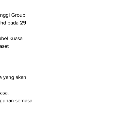
inggi Group 
Bhd pada 
29 
bel kuasa 
aset 
ja yang akan 
asa, 
angunan semasa 