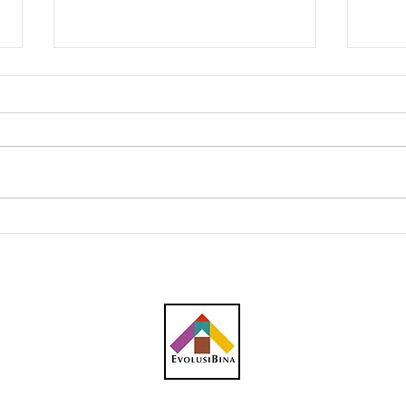
Jati Tinggi peroleh kontrak
Publ
RM48 juta bangunkan
Berg
bekalan tenaga untuk pusat
Pema
data di Johor, skop kerja
Bern
utama melibatkan
pembekalan dan
pemasangan kabel bawah
tanah 275KV