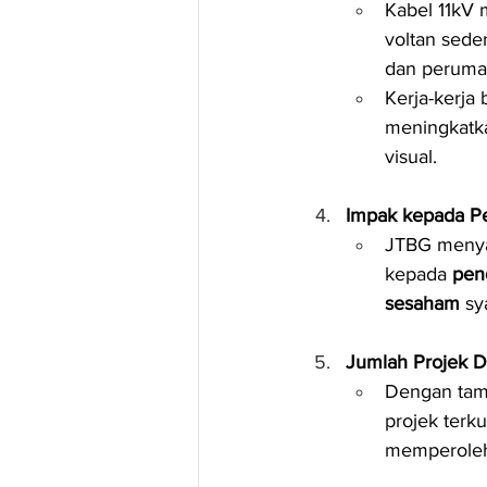
Kabel 11kV 
voltan sede
dan perumah
Kerja-kerja
meningkatk
visual.
Impak kepada Pe
JTBG menyat
kepada 
pen
sesaham
 sy
Jumlah Projek D
Dengan tamb
projek terk
memperoleh k