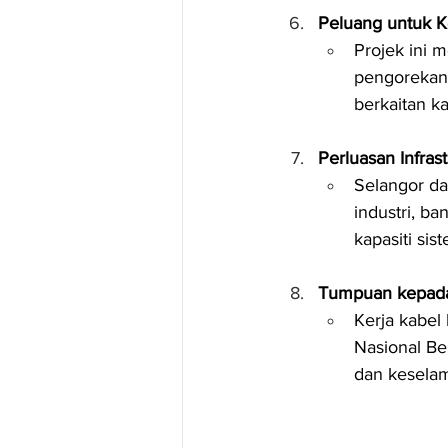
Peluang untuk K
Projek ini 
pengorekan,
berkaitan k
Perluasan Infra
Selangor da
industri, b
kapasiti sis
Tumpuan kepada
Kerja kabel
Nasional Be
dan keselam