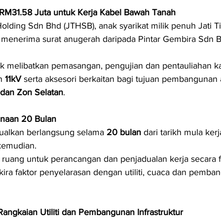
i RM31.58 Juta untuk Kerja Kabel Bawah Tanah
 Holding Sdn Bhd (JTHSB), anak syarikat milik penuh Jati T
 menerima surat anugerah daripada Pintar Gembira Sdn 
k melibatkan pemasangan, pengujian dan pentauliahan ka
h 
11kV
 serta aksesori berkaitan bagi tujuan pembangunan 
 dan Zon Selatan
.
naan 20 Bulan
dualkan berlangsung selama 
20 bulan
 dari tarikh mula ker
kemudian.
 ruang untuk perancangan dan penjadualan kerja secara f
ira faktor penyelarasan dengan utiliti, cuaca dan pemb
angkaian Utiliti dan Pembangunan Infrastruktur