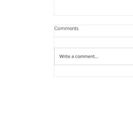
Comments
Write a comment...
Jati Tinggi raih kontrak
RM54.24 juta untuk
pemasangan kabel
pencawang di Taman
Melawati