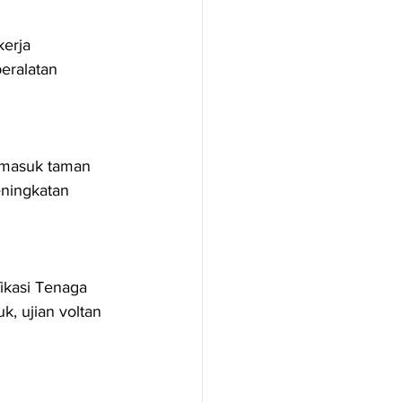
erja 
eralatan 
rmasuk taman 
ningkatan 
ikasi Tenaga 
, ujian voltan 