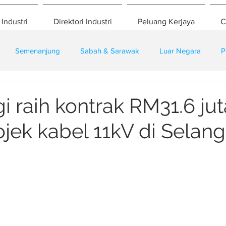
 Industri
Direktori Industri
Peluang Kerjaya
C
Semenanjung
Sabah & Sarawak
Luar Negara
P
eselamatan
Pembangunan
Training
gi raih kontrak RM31.6 jut
ojek kabel 11kV di Selang