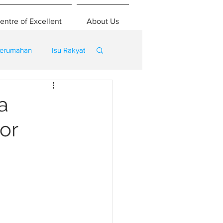
entre of Excellent
About Us
erumahan
Isu Rakyat
a
or