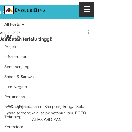
Post
All Posts
Aug 14, 2023
All Posts
Jambatan terlalu tinggi!
Projek
Infrastruktur
Semenanjung
Sabah & Sarawak
Luar Negara
Perumahan
PROJEK jambatan di Kampung Sungai Suloh 
Isu Rakyat
yang terbengkalai sejak setahun lalu. FOTO 
Teknologi
ALIAS ABD RANI
Kontraktor