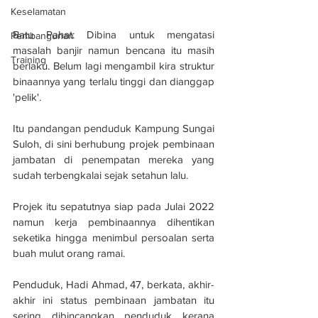
Keselamatan
Batu Pahat: Dibina untuk mengatasi 
Pembangunan
masalah banjir namun bencana itu masih 
Training
berlaku. Belum lagi mengambil kira struktur 
binaannya yang terlalu tinggi dan dianggap 
'pelik'.
Itu pandangan penduduk Kampung Sungai 
Suloh, di sini berhubung projek pembinaan 
jambatan di penempatan mereka yang 
sudah terbengkalai sejak setahun lalu.
Projek itu sepatutnya siap pada Julai 2022 
namun kerja pembinaannya dihentikan 
seketika hingga menimbul persoalan serta 
buah mulut orang ramai.
Penduduk, Hadi Ahmad, 47, berkata, akhir-
akhir ini status pembinaan jambatan itu 
sering dibincangkan penduduk kerana 