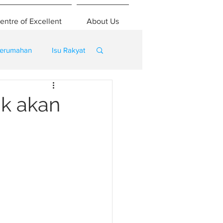
entre of Excellent
About Us
erumahan
Isu Rakyat
ak akan