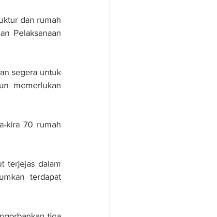
uktur dan rumah 
san Pelaksanaan 
an segera untuk 
mun memerlukan 
-kira 70 rumah 
 terjejas dalam 
umkan terdapat 
ngorbankan tiga 