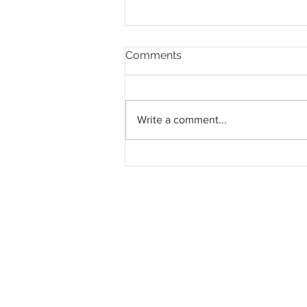
Comments
Write a comment...
Southern Score raih
subkontrak pusat data
RM146.53 juta