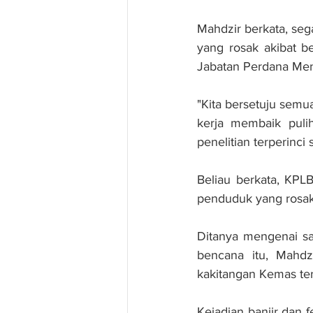
Mahdzir berkata, seg
yang rosak akibat b
Jabatan Perdana Ment
"Kita bersetuju semu
kerja membaik puli
penelitian terperinci
Beliau berkata, KPL
penduduk yang rosak 
Ditanya mengenai sa
bencana itu, Mahdz
kakitangan Kemas ter
Kejadian banjir dan 