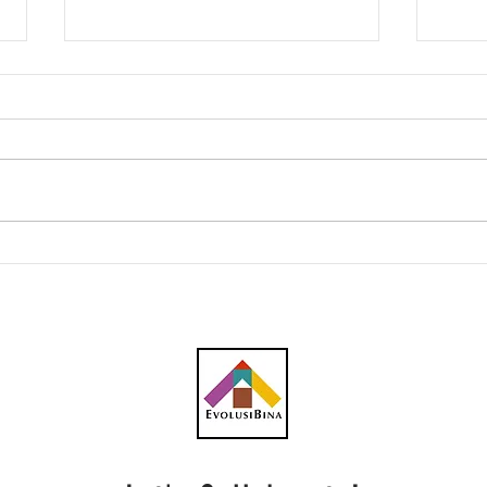
AWC peroleh subkontrak
CBH 
RM23.1 juta bagi kerja
kont
plumbing projek pusat data
penc