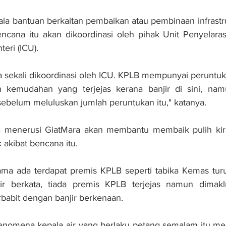
ala bantuan berkaitan pembaikan atau pembinaan infrastr
encana itu akan dikoordinasi oleh pihak Unit Penyelara
eri (ICU).
a sekali dikoordinasi oleh ICU. KPLB mempunyai peruntuk
h kemudahan yang terjejas kerana banjir di sini, na
 sebelum meluluskan jumlah peruntukan itu," katanya.
B menerusi GiatMara akan membantu membaik pulih kira
akibat bencana itu.
ma ada terdapat premis KPLB seperti tabika Kemas turut
ir berkata, tiada premis KPLB terjejas namun dimakl
babit dengan banjir berkenaan.
fenomena kepala air yang berlaku petang semalam itu me