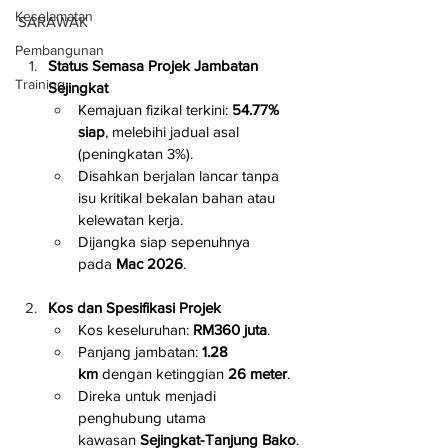
Keselamatan
SARAWAK
Pembangunan
Status Semasa Projek Jambatan 
Training
Sejingkat
Kemajuan fizikal terkini: 
54.77% 
siap
, melebihi jadual asal 
(peningkatan 3%).
Disahkan berjalan lancar tanpa 
isu kritikal bekalan bahan atau 
kelewatan kerja.
Dijangka siap sepenuhnya 
pada 
Mac 2026
.
Kos dan Spesifikasi Projek
Kos keseluruhan: 
RM360 juta
.
Panjang jambatan: 
1.28 
km
 dengan ketinggian 
26 meter
.
Direka untuk menjadi 
penghubung utama 
kawasan 
Sejingkat-Tanjung Bako
.