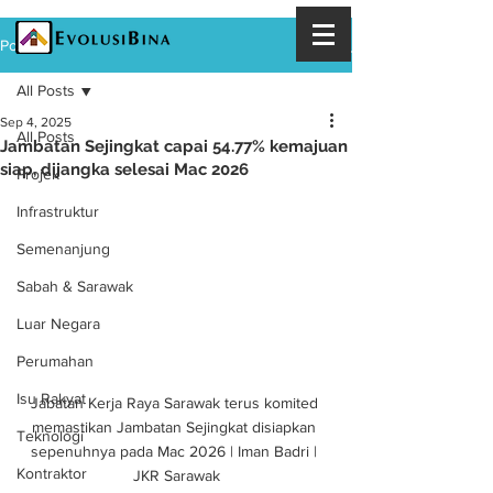
Post
All Posts
Sep 4, 2025
All Posts
Jambatan Sejingkat capai 54.77% kemajuan
siap, dijangka selesai Mac 2026
Projek
Infrastruktur
Semenanjung
Sabah & Sarawak
Luar Negara
Perumahan
Isu Rakyat
Jabatan Kerja Raya Sarawak terus komited 
memastikan Jambatan Sejingkat disiapkan 
Teknologi
sepenuhnya pada Mac 2026 | Iman Badri | 
Kontraktor
JKR Sarawak