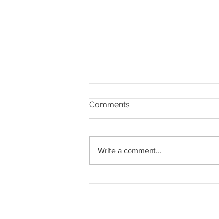
Comments
Write a comment...
Projek pembinaan laluan
kedua Jalan Miri-Marudi
bermula Mac tahun depan