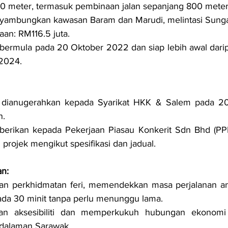
0 meter, termasuk pembinaan jalan sepanjang 800 meter
nyambungkan kawasan Baram dan Marudi, melintasi Sunga
an: RM116.5 juta.
ermula pada 20 Oktober 2022 dan siap lebih awal darip
 2024.
l dianugerahkan kepada Syarikat HKK & Salem pada 2019
n.
berikan kepada Pekerjaan Piasau Konkerit Sdn Bhd (PPK
projek mengikut spesifikasi dan jadual.
n:
an perkhidmatan feri, memendekkan masa perjalanan an
da 30 minit tanpa perlu menunggu lama.
an aksesibiliti dan memperkukuh hubungan ekonomi s
dalaman Sarawak.