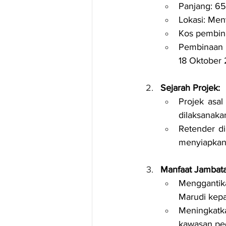
Panjang: 65
Lokasi: Me
Kos pembina
Pembinaan b
18 Oktober
Sejarah Projek:
Projek asa
dilaksanaka
Retender di
menyiapkan 
Manfaat Jambata
Menggantik
Marudi kepa
Meningkatk
kawasan pe