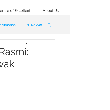
entre of Excellent
About Us
erumahan
Isu Rakyat
Rasmi:
awak