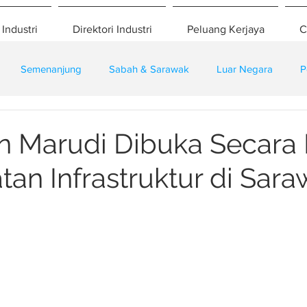
 Industri
Direktori Industri
Peluang Kerjaya
C
Semenanjung
Sabah & Sarawak
Luar Negara
P
eselamatan
Pembangunan
Training
 Marudi Dibuka Secara 
tan Infrastruktur di Sar