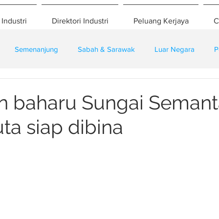
 Industri
Direktori Industri
Peluang Kerjaya
C
Semenanjung
Sabah & Sarawak
Luar Negara
P
eselamatan
Pembangunan
Training
n baharu Sungai Seman
ta siap dibina