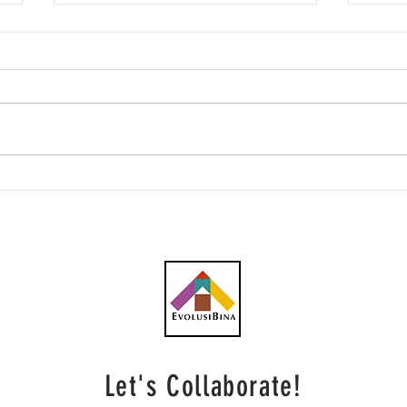
Southern Score raih
AWC 
subkontrak pusat data
RM23
RM146.53 juta
plum
Let's Collaborate!