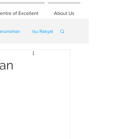
entre of Excellent
About Us
erumahan
Isu Rakyat
tan