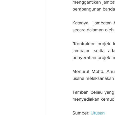
menggantikan jambat
pembangunan bandar i
Katanya,  jambatan 
secara dalaman oleh 
"Kontraktor projek
jambatan sedia ada
penyerahan projek me
Menurut Mohd. Anua
usaha melaksanakan p
Tambah beliau yang 
menyediakan kemudah
Sumber: 
Utusan