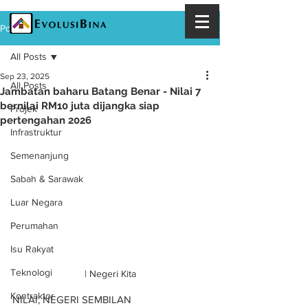
Post
All Posts
Sep 23, 2025
All Posts
Jambatan baharu Batang Benar - Nilai 7
bernilai RM10 juta dijangka siap
Projek
pertengahan 2026
Infrastruktur
Semenanjung
Sabah & Sarawak
Luar Negara
Perumahan
Isu Rakyat
Teknologi
| Negeri Kita
Kontraktor
NILAI, NEGERI SEMBILAN