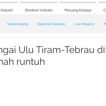
 Industri
Direktori Industri
Peluang Kerjaya
C
Semenanjung
Sabah & Sarawak
Luar Negara
P
eselamatan
Pembangunan
Training
ngai Ulu Tiram-Tebrau di
anah runtuh