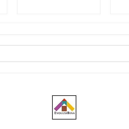
AWC peroleh subkontrak
CBH 
RM23.1 juta bagi kerja
kont
plumbing projek pusat data
penc