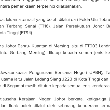
ara pemeriksaan terperinci dilaksanakan.
 laluan alternatif yang boleh dilalui dari Felda Ulu Tebr
an Terbang Senai (FT16), Jalan Persekutuan Johor Ba
ota Tinggi (FT94).
ama Johor Bahru- Kuantan di Mersing iaitu di FT003 Lan
intu Gerbang Mersing) ditutup kepada semua jenis ke
Jawatankuasa Pengurusan Bencana Negeri (JPBN), Tan
n utama iaitu Jalan Ladang Siang J223 di Kota Tinggi dan J
 di Segamat masih ditutup kepada semua jenis kenderaa
ausaha Kerajaan Negeri Johor berkata, ketiga-tiga j
 dan tidak boleh dilalui oleh sebarang kenderaan term