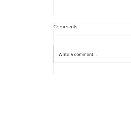
Comments
Write a comment...
Southern Score raih
subkontrak pusat data
RM146.53 juta