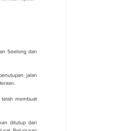
n Seelong dan 
enutupan jalan 
deraan.
 telah membuat 
n ditutup dari 
usat Pelupusan 