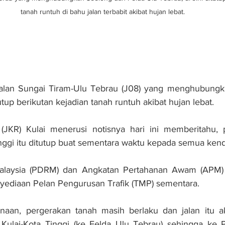
tanah runtuh di bahu jalan terbabit akibat hujan lebat.
n Sungai Tiram-Ulu Tebrau (J08) yang menghubungka
tup berikutan kejadian tanah runtuh akibat hujan lebat.
(JKR) Kulai menerusi notisnya hari ini memberitahu, p
nggi itu ditutup buat sementara waktu kepada semua ken
 Malaysia (PDRM) dan Angkatan Pertahanan Awam (APM)
ediaan Pelan Pengurusan Trafik (TMP) sementara.
naan, pergerakan tanah masih berlaku dan jalan itu aka
Kulai-Kota Tinggi (ke Felda Ulu Tebrau) sehingga ke P