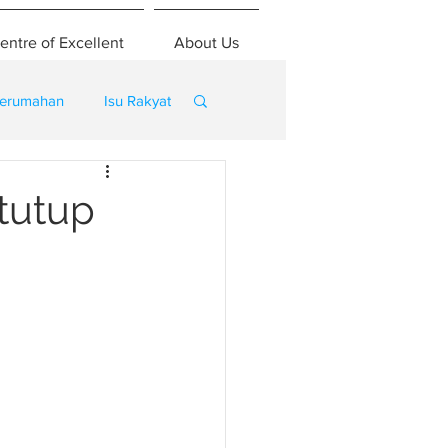
entre of Excellent
About Us
erumahan
Isu Rakyat
tutup