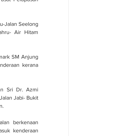
au-Jalan Seelong 
hru- Air Hitam 
dmark SM Anjung 
nderaan kerana 
 Sri Dr. Azmi 
alan Jabi- Bukit 
n.
alan berkenaan 
asuk kenderaan 