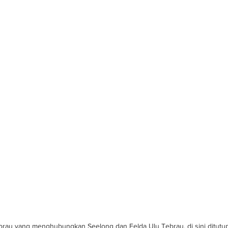
brau yang menghubungkan Seelong dan Felda Ulu Tebrau, di sini ditutup