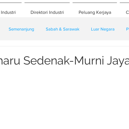
 Industri
Direktori Industri
Peluang Kerjaya
C
Semenanjung
Sabah & Sarawak
Luar Negara
P
eselamatan
Pembangunan
Training
haru Sedenak-Murni Jay