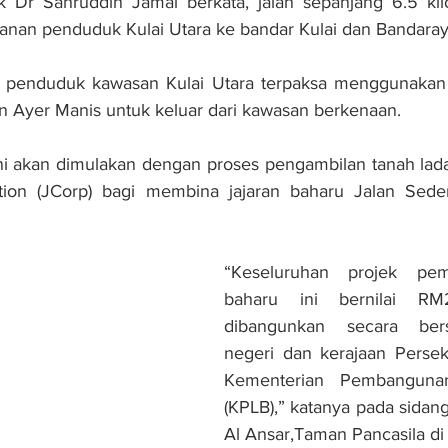
k Dr Sahruddin Jamal berkata, jalan sepanjang 6.5 kilo
nan penduduk Kulai Utara ke bandar Kulai dan Bandaray
i penduduk kawasan Kulai Utara terpaksa menggunakan ja
an Ayer Manis untuk keluar dari kawasan berkenaan.
ni akan dimulakan dengan proses pengambilan tanah lada
tion (JCorp) bagi membina jajaran baharu Jalan Seden
“Keseluruhan projek pemb
baharu ini bernilai RM
dibangunkan secara bers
negeri dan kerajaan Persek
Kementerian Pembangunan
(KPLB),” katanya pada sidang
Al Ansar,Taman Pancasila di Ku