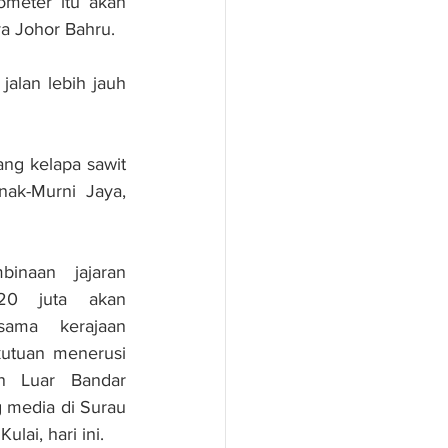
meter itu akan 
a Johor Bahru.
lan lebih jauh 
ng kelapa sawit 
ak-Murni Jaya, 
inaan jajaran 
20 juta akan 
ama kerajaan 
utuan menerusi 
 Luar Bandar 
 media di Surau 
lai, hari ini.