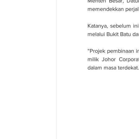
Menteri Besar, Datu
memendekkan perjala
Katanya, sebelum in
melalui Bukit Batu d
“Projek pembinaan i
milik Johor Corpora
dalam masa terdekat.