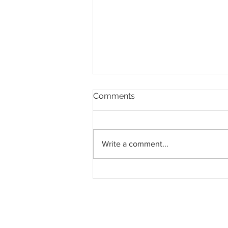
Comments
Write a comment...
Pahang jemput pandangan
rakyat bagi kajian semula
Rancangan Struktur Negeri
2040