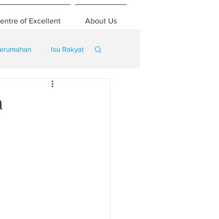
entre of Excellent
About Us
erumahan
Isu Rakyat
a