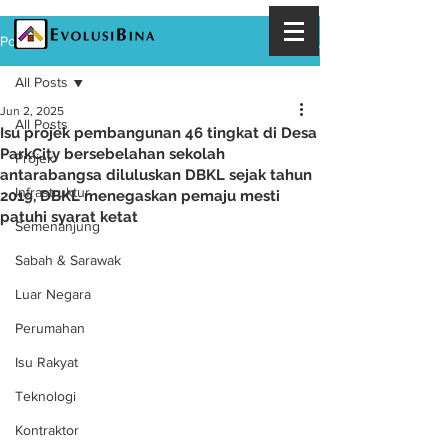
Post
All Posts
Jun 2, 2025
All Posts
Isu projek pembangunan 46 tingkat di Desa
ParkCity bersebelahan sekolah
Projek
antarabangsa diluluskan DBKL sejak tahun
Infrastruktur
2019, DBKL menegaskan pemaju mesti
patuhi syarat ketat
Semenanjung
Sabah & Sarawak
Luar Negara
Perumahan
Isu Rakyat
Teknologi
Kontraktor