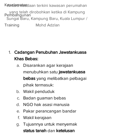
Keselamatan
Antara keadaan terkini kawasan perumahan 
yang telah dirobohkan ketika di Kampung 
Pembangunan
Sungai Baru, Kampung Baru, Kuala Lumpur / 
Training
Mohd Adzlan
Cadangan Penubuhan Jawatankuasa 
Khas Bebas:
Disarankan agar kerajaan 
menubuhkan satu 
jawatankuasa 
bebas
 yang melibatkan pelbagai 
pihak termasuk:
Wakil penduduk
Badan guaman bebas
NGO hak asasi manusia
Pakar perancangan bandar
Wakil kerajaan
Tujuannya untuk menyemak 
status tanah
 dan 
ketelusan 