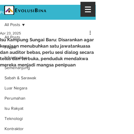
Post
All Posts
Apr 23, 2025
All Posts
Isu Kampung Sungai Baru: Disarankan agar
kerajaan menubuhkan satu jawatankuasa
Projek
dan auditor bebas, perlu sesi dialog secara
Infrastruktur
telus dan terbuka, penduduk mendakwa
mereka menjadi mangsa penipuan
Semenanjung
Sabah & Sarawak
Luar Negara
Perumahan
Isu Rakyat
Teknologi
Kontraktor