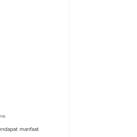
na.
ndapat manfaat 