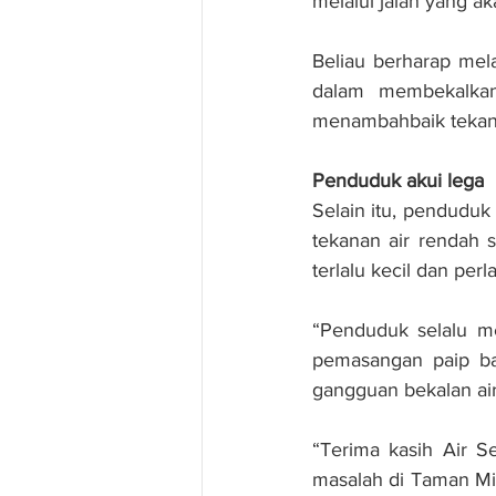
melalui jalan yang ak
Beliau berharap mela
dalam membekalkan
menambahbaik tekana
Penduduk akui lega
Selain itu, pendudu
tekanan air rendah s
terlalu kecil dan perl
“Penduduk selalu me
pemasangan paip bah
gangguan bekalan air
“Terima kasih Air Se
masalah di Taman Mi