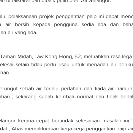
an dinaiktaraf dan dibaik pulih oleh Air Selangor.
lui pelaksanaan projek penggantian paip ini dapat menca
 air bersih kepada pengguna sedia ada dan baha
n air yang ada.
k Taman Midah, Law Keng Hong, 52, meluahkan rasa lega 
elesai selain tidak perlu risau untuk menadah air berikut
ahan.
rungut sebab air terlalu perlahan dan tiada air namun 
aru, sekarang sudah kembali normal dan tidak berlaku
.
langor kerana cepat bertindak selesaikan masalah ini,”
dah, Abas memaklumkan kerja-kerja penggantian paip air