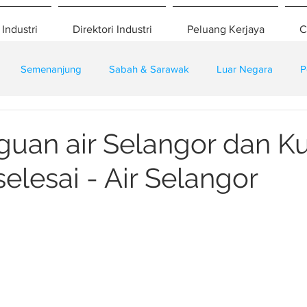
 Industri
Direktori Industri
Peluang Kerjaya
C
Semenanjung
Sabah & Sarawak
Luar Negara
P
eselamatan
Pembangunan
Training
guan air Selangor dan K
elesai - Air Selangor