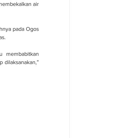
membekalkan air 
uhnya pada Ogos 
as.
u membabitkan 
 dilaksanakan,” 