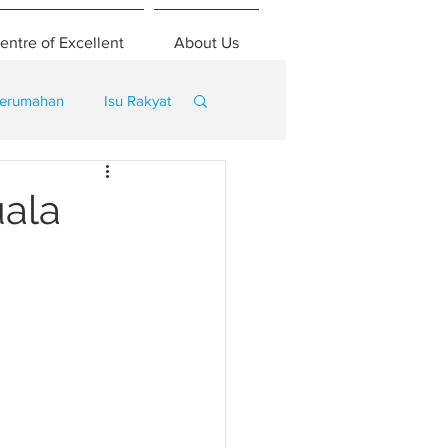
entre of Excellent
About Us
erumahan
Isu Rakyat
uala