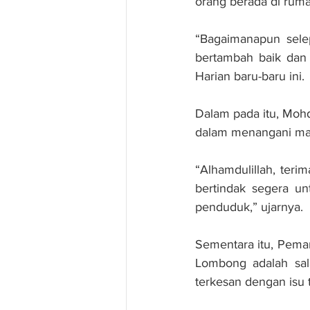
orang berada di rum
“Bagaimanapun selep
bertambah baik dan 
Harian baru-baru ini.
Dalam pada itu, Mohd
dalam menangani mas
“Alhamdulillah, teri
bertindak segera u
penduduk,” ujarnya.
Sementara itu, Peman
Lombong adalah sal
terkesan dengan isu 