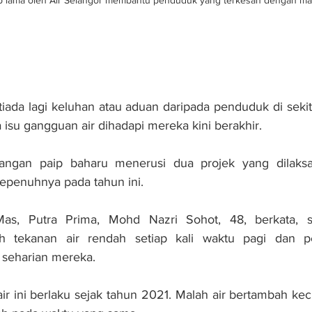
p lama oleh Air Selangor membantu penduduk yang terkesan dengan mas
tiada lagi keluhan atau aduan daripada penduduk di sekit
 isu gangguan air dihadapi mereka kini berakhir.
sangan paip baharu menerusi dua projek yang dilaksa
sepenuhnya pada tahun ini.
s, Putra Prima, Mohd Nazri Sohot, 48, berkata, se
 tekanan air rendah setiap kali waktu pagi dan pe
seharian mereka.
r ini berlaku sejak tahun 2021. Malah air bertambah keci