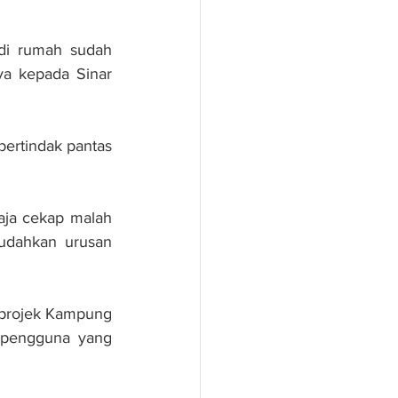
di rumah sudah 
a kepada Sinar 
ertindak pantas 
aja cekap malah 
udahkan urusan 
 projek Kampung 
 pengguna yang 