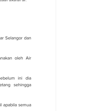
alah tekanan air.
ar Selangor dan 
nakan oleh Air 
belum ini dia 
tang sehingga 
l apabila semua 